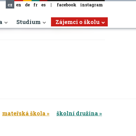
cz
en
de
fr
es
|
facebook
instagram
a
Studium
Zájemci o školu
mateřská škola
školní družina