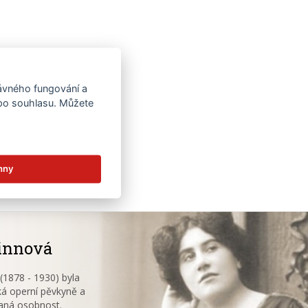
rávného fungování a
 po souhlasu. Můžete
hny
innová
1878 - 1930) byla
á operní pěvkyně a
aná osobnost.