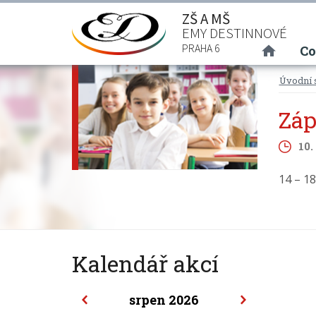
ZŠ A MŠ
EMY DESTINNOVÉ
(curre
PRAHA 6
Co
Úvodní 
Záp
10.
14 – 1
Kalendář akcí
srpen 2026