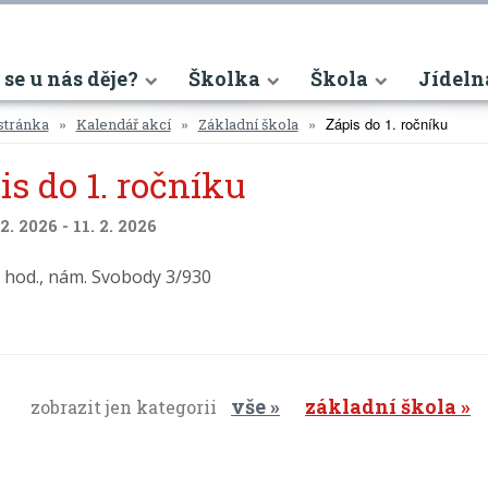
nt)
 se u nás děje?
Školka
Škola
Jídeln
Zápis do 1. ročníku
stránka
Kalendář akcí
Základní škola
is do 1. ročníku
 2. 2026 - 11. 2. 2026
8 hod., nám. Svobody 3/930
vše
základní škola
zobrazit jen kategorii