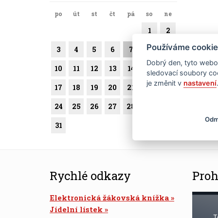
po
út
st
čt
pá
so
ne
1
2
Používáme cookie
3
4
5
6
7
8
9
Dobrý den, tyto webov
10
11
12
13
14
15
16
sledovací soubory coo
je změnit v
nastavení
17
18
19
20
21
22
23
24
25
26
27
28
29
30
Odm
31
Rychlé odkazy
Proh
Elektronická žákovská knížka
Jídelní lístek
T