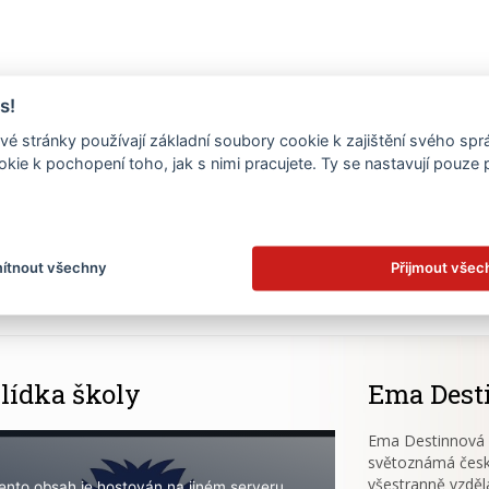
s!
é stránky používají základní soubory cookie k zajištění svého sp
kie k pochopení toho, jak s nimi pracujete. Ty se nastavují pouze
.
ítnout všechny
Přijmout všec
lídka školy
Ema Dest
Ema Destinnová (
světoznámá česk
všestranně vzděl
ento obsah je hostován na jiném serveru.