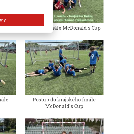
hny
´s Cup
Krajské finále McDonald´s Cup
nále
Postup do krajského finále
McDonald´s Cup