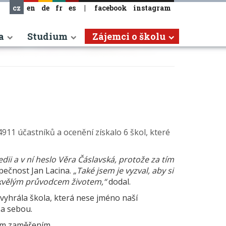
cz
en
de
fr
es
|
facebook
instagram
a
Studium
Zájemci o školu
911 účastníků a ocenění získalo 6 škol, které
ii a v ní heslo Věra Čáslavská, protože za tím
zpečnost Jan Lacina.
„Také jsem je vyzval, aby si
 skvělým průvodcem životem,“
dodal.
yhrála škola, která nese jméno naší
za sebou.
kým zaměřením.