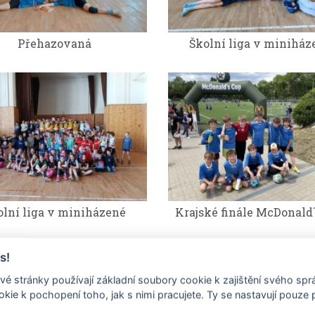
Přehazovaná
Školní liga v miniház
olní liga v miniházené
Krajské finále McDonald
s!
é stránky používají základní soubory cookie k zajištění svého sp
kie k pochopení toho, jak s nimi pracujete. Ty se nastavují pouze
.