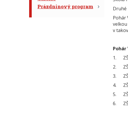
Prázdninový program
Druhé 
Pohár 
velkou 
v tako
Pohár 
1. ZŠ 
2. ZŠ
3. ZŠ 
4. ZŠ 
5. ZŠ 
6. ZŠ