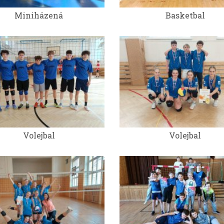
Miniházená
Basketbal
Volejbal
Volejbal