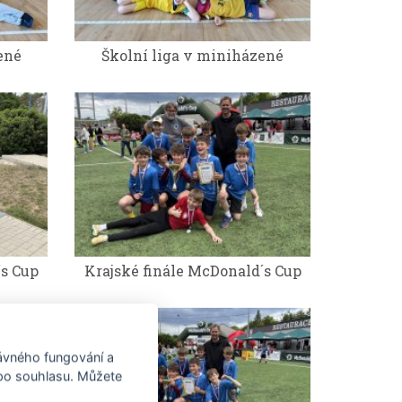
ené
Školní liga v miniházené
´s Cup
Krajské finále McDonald´s Cup
rávného fungování a
 po souhlasu. Můžete