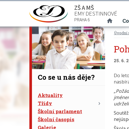
ZŠ A MŠ
EMY DESTINNOVÉ
(curre
PRAHA 6
Co
Úvodní 
Poh
25. 6. 
Do leto
Co se u nás děje?
nasbíra
„Požáda
Aktuality
jménem 
Třídy
udržel
Školní parlament
Soutěž
Školní časopis
nejúspě
Galerie
Škola n