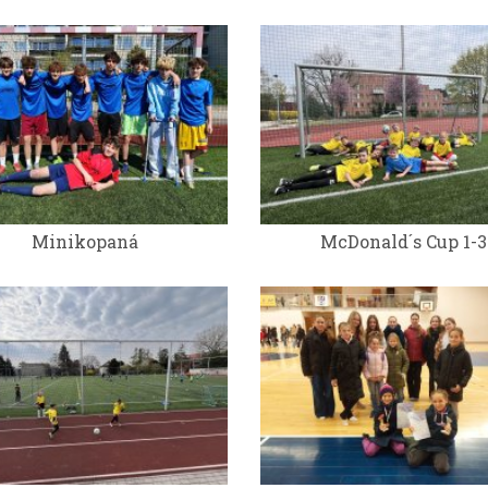
Minikopaná
McDonald´s Cup 1-3