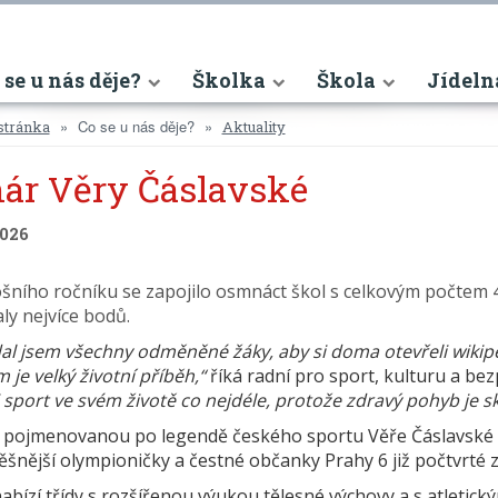
nt)
 se u nás děje?
Školka
Škola
Jídeln
Co se u nás děje?
stránka
Aktuality
ár Věry Čáslavské
2026
šního ročníku se zapojilo osmnáct škol s celkovým počtem 4
ly nejvíce bodů.
l jsem všechny odměněné žáky, aby si doma otevřeli wikiped
je velký životní příběh,“
říká radní pro sport, kulturu a be
i sport ve svém životě co nejdéle, protože zdravý pohyb je
 pojmenovanou po legendě českého sportu Věře Čáslavské v
šnější olympioničky a čestné občanky Prahy 6 již počtvrté 
abízí třídy s rozšířenou výukou tělesné výchovy a s atletic