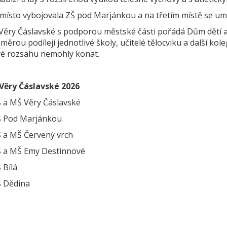
místo vybojovala ZŠ pod Marjánkou a na třetím místě se umí
Věry Čáslavské s podporou městské části pořádá Dům dětí a 
měrou podílejí jednotlivé školy, učitelé tělocviku a další kol
vé rozsahu nemohly konat.
Věry Čáslavské 2026
a MŠ Věry Čáslavské
 Pod Marjánkou
a MŠ Červený vrch
a MŠ Emy Destinnové
Bílá
 Dědina