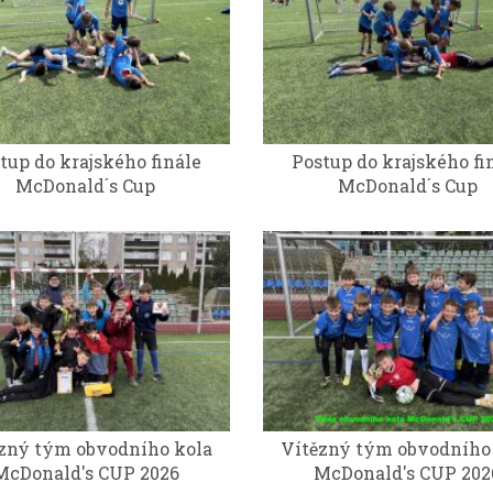
tup do krajského finále
Postup do krajského fi
McDonald´s Cup
McDonald´s Cup
zný tým obvodního kola
Vítězný tým obvodního
McDonald's CUP 2026
McDonald's CUP 202