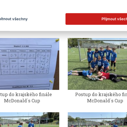
ítnout všechny
Přijmout všec
ké finále McDonald´s Cup
Krajské finále McDonald
tup do krajského finále
Postup do krajského fi
McDonald´s Cup
McDonald´s Cup