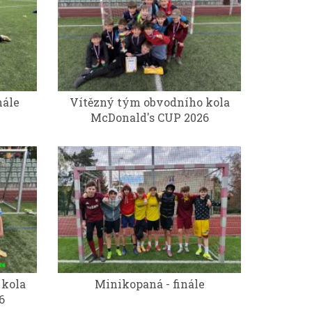
nále
Vítězný tým obvodního kola
McDonald's CUP 2026
 kola
Minikopaná - finále
6