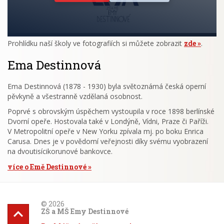
Prohlídku naší školy ve fotografiích si můžete zobrazit
zde
.
Ema Destinnová
Ema Destinnová (1878 - 1930) byla světoznámá česká operní
pěvkyně a všestranně vzdělaná osobnost.
Poprvé s obrovským úspěchem vystoupila v roce 1898 berlínské
Dvorní opeře. Hostovala také v Londýně, Vídni, Praze či Paříži.
V Metropolitní opeře v New Yorku zpívala mj. po boku Enrica
Carusa. Dnes je v povědomí veřejnosti díky svému vyobrazení
na dvoutisícikorunové bankovce.
více o Emě Destinnové
© 2026
ZŠ a MŠ Emy Destinnové