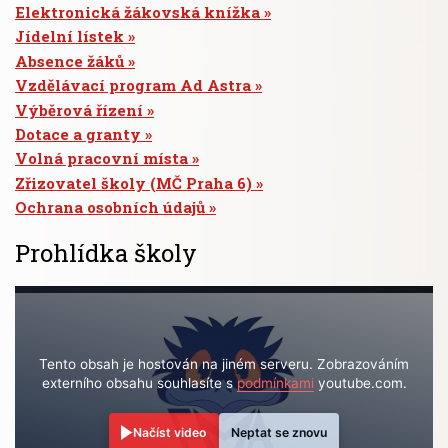
Elektronická žákovská knížka
Jídelní lístek
Absence žáků
Vzdělávací program Ad Astra
Výběrová řízení
Dotace a granty
Volná pracovní místa
Zřizovatel školy (MČ Praha 6)
Ochrana osobních údajů
Prohlídka školy
Tento obsah je hostován na jiném serveru. Zobrazováním
externího obsahu souhlasíte s
podmínkami
youtube.com.
Načíst video
Neptat se znovu