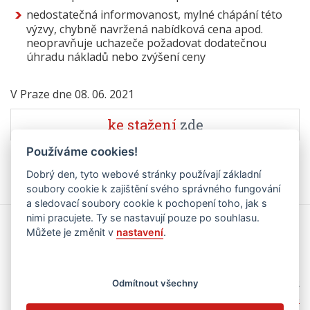
nedostatečná informovanost, mylné chápání této
výzvy, chybně navržená nabídková cena apod.
neopravňuje uchazeče požadovat dodatečnou
úhradu nákladů nebo zvýšení ceny
V Praze dne 08. 06. 2021
ke stažení
zde
Používáme cookies!
Dobrý den, tyto webové stránky používají základní
soubory cookie k zajištění svého správného fungování
a sledovací soubory cookie k pochopení toho, jak s
nimi pracujete. Ty se nastavují pouze po souhlasu.
Kalendář akcí
Můžete je změnit v
nastavení
.
zobrazit jen kategorii
vše
Odmítnout všechny
základní škola