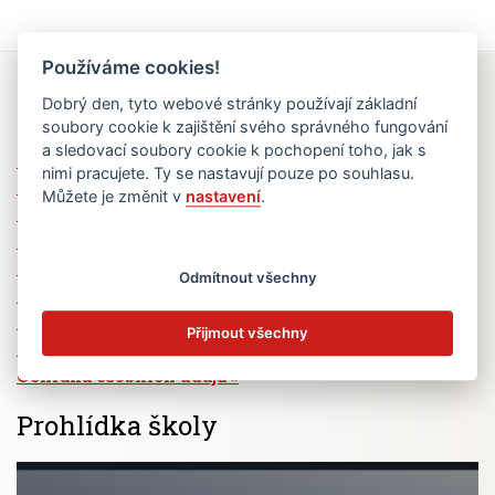
Používáme cookies!
Rychlé odkazy
Dobrý den, tyto webové stránky používají základní
soubory cookie k zajištění svého správného fungování
a sledovací soubory cookie k pochopení toho, jak s
Elektronická žákovská knížka
nimi pracujete. Ty se nastavují pouze po souhlasu.
Jídelní lístek
Můžete je změnit v
nastavení
.
Absence žáků
Vzdělávací program Ad Astra
Výběrová řízení
Odmítnout všechny
Dotace a granty
Volná pracovní místa
Přijmout všechny
Zřizovatel školy (MČ Praha 6)
Ochrana osobních údajů
Prohlídka školy