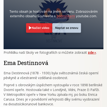
Tento obsah je hostován na jiném serveru. Zobrazováním
externího obsahu souhlasíte s
podmínkami
youtube.com.
Načíst video
Neptat se znovu
Prohlídku naší školy ve fotografiích si můžete zobrazit
zde
.
Ema Destinnová
Ema Destinnová (1878 - 1930) byla světoznámá česká operní
pěvkyně a všestranně vzdělaná osobnost.
Poprvé s obrovským úspěchem vystoupila v roce 1898 berlínské
Dvorní opeře. Hostovala také v Londýně, Vídni, Praze či Paříži.
V Metropolitní opeře v New Yorku zpívala mj. po boku Enrica
Carusa. Dnes je v povědomí veřejnosti díky svému vyobrazení
na dvoutisícikorunové bankovce.