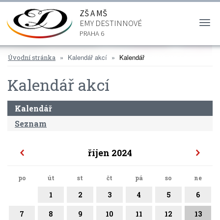
ZŠ A MŠ
EMY DESTINNOVÉ
Togg
navi
PRAHA 6
Kalendář akcí
Kalendář
Úvodní stránka
Kalendář akcí
Kalendář
Seznam
říjen 2024
po
út
st
čt
pá
so
ne
1
2
3
4
5
6
7
8
9
10
11
12
13