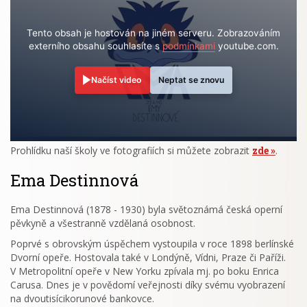
Tento obsah je hostován na jiném serveru. Zobrazováním
externího obsahu souhlasíte s
podmínkami
youtube.com.
Načíst video
Neptat se znovu
Prohlídku naší školy ve fotografiích si můžete zobrazit
zde
.
Ema Destinnová
Ema Destinnová (1878 - 1930) byla světoznámá česká operní
pěvkyně a všestranně vzdělaná osobnost.
Poprvé s obrovským úspěchem vystoupila v roce 1898 berlínské
Dvorní opeře. Hostovala také v Londýně, Vídni, Praze či Paříži.
V Metropolitní opeře v New Yorku zpívala mj. po boku Enrica
Carusa. Dnes je v povědomí veřejnosti díky svému vyobrazení
na dvoutisícikorunové bankovce.