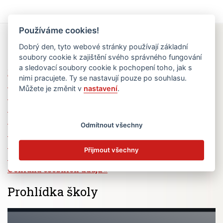
Používáme cookies!
Rychlé odkazy
Dobrý den, tyto webové stránky používají základní
soubory cookie k zajištění svého správného fungování
a sledovací soubory cookie k pochopení toho, jak s
Elektronická žákovská knížka
nimi pracujete. Ty se nastavují pouze po souhlasu.
Jídelní lístek
Můžete je změnit v
nastavení
.
Absence žáků
Vzdělávací program Ad Astra
Výběrová řízení
Odmítnout všechny
Dotace a granty
Volná pracovní místa
Přijmout všechny
Zřizovatel školy (MČ Praha 6)
Ochrana osobních údajů
Prohlídka školy