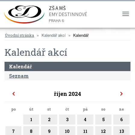
ZŠ A MŠ
EMY DESTINNOVÉ
Togg
navi
PRAHA 6
Kalendář akcí
Kalendář
Úvodní stránka
Kalendář akcí
Kalendář
Seznam
říjen 2024
po
út
st
čt
pá
so
ne
1
2
3
4
5
6
7
8
9
10
11
12
13