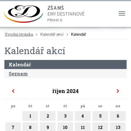
ZŠ A MŠ
EMY DESTINNOVÉ
Togg
navi
PRAHA 6
Kalendář akcí
Kalendář
Úvodní stránka
Kalendář akcí
Kalendář
Seznam
říjen 2024
po
út
st
čt
pá
so
ne
1
2
3
4
5
6
7
8
9
10
11
12
13