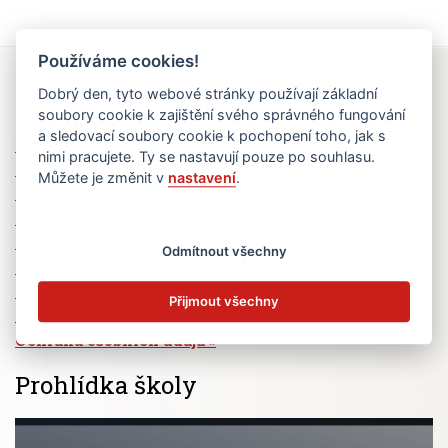
Používáme cookies!
Rychlé odkazy
Dobrý den, tyto webové stránky používají základní
soubory cookie k zajištění svého správného fungování
a sledovací soubory cookie k pochopení toho, jak s
Elektronická žákovská knížka
nimi pracujete. Ty se nastavují pouze po souhlasu.
Jídelní lístek
Můžete je změnit v
nastavení
.
Absence žáků
Vzdělávací program Ad Astra
Výběrová řízení
Odmítnout všechny
Dotace a granty
Volná pracovní místa
Přijmout všechny
Zřizovatel školy (MČ Praha 6)
Ochrana osobních údajů
Prohlídka školy