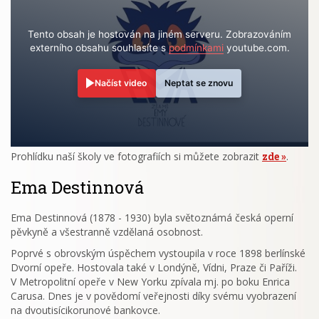
Tento obsah je hostován na jiném serveru. Zobrazováním
externího obsahu souhlasíte s
podmínkami
youtube.com.
Načíst video
Neptat se znovu
Prohlídku naší školy ve fotografiích si můžete zobrazit
zde
.
Ema Destinnová
Ema Destinnová (1878 - 1930) byla světoznámá česká operní
pěvkyně a všestranně vzdělaná osobnost.
Poprvé s obrovským úspěchem vystoupila v roce 1898 berlínské
Dvorní opeře. Hostovala také v Londýně, Vídni, Praze či Paříži.
V Metropolitní opeře v New Yorku zpívala mj. po boku Enrica
Carusa. Dnes je v povědomí veřejnosti díky svému vyobrazení
na dvoutisícikorunové bankovce.