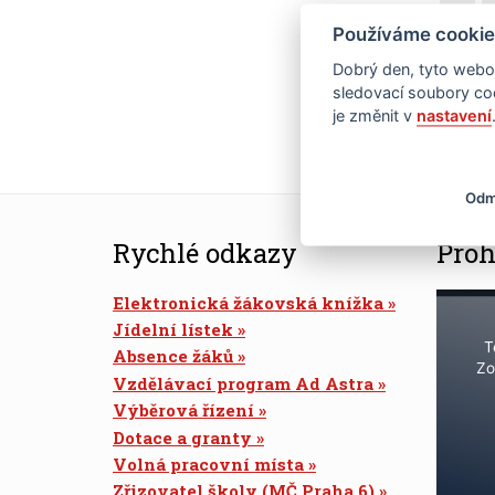
Používáme cookie
21
Dobrý den, tyto webov
28
sledovací soubory coo
je změnit v
nastavení
Odm
Rychlé odkazy
Proh
Elektronická žákovská knížka
Jídelní lístek
T
Absence žáků
Zo
Vzdělávací program Ad Astra
Výběrová řízení
Dotace a granty
Volná pracovní místa
Zřizovatel školy (MČ Praha 6)