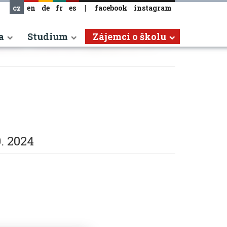
cz
en
de
fr
es
|
facebook
instagram
a
Studium
Zájemci o školu
0. 2024