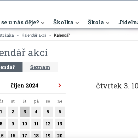
nt)
 se u nás děje?
Školka
Škola
Jídeln
Kalendář akcí
Kalendář
stránka
endář akcí
endář
Seznam
čtvrtek 3. 1
říjen 2024
út
st
čt
pá
so
ne
1
2
3
4
5
6
8
9
10
11
12
13
15
16
17
18
19
20