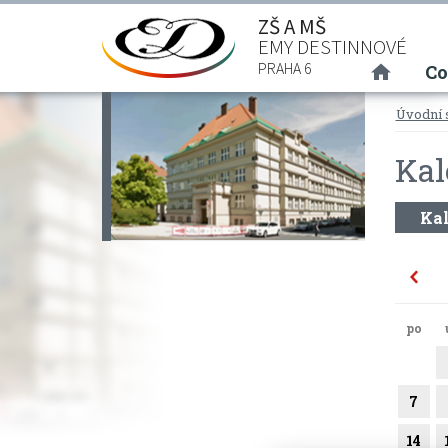
ZŠ A MŠ
EMY DESTINNOVÉ
(curre
PRAHA 6
Co
Úvodní 
Kal
Kal
po
7
14