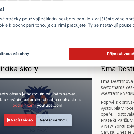
s!
22
23
24
25
26
27
é stránky používají základní soubory cookie k zajištění svého sp
29
30
31
kie k pochopení toho, jak s nimi pracujete. Ty se nastavují pouze
.
ítnout všechny
Přijmout všec
lídka školy
Ema Dest
Ema Destinnová (
světoznámá česk
všestranně vzděl
ento obsah je hostován na jiném serveru.
brazováním externího obsahu souhlasíte s
Poprvé s obrov
podmínkami
youtube.com.
vystoupila v roce
opeře. Hostovala
Praze či Paříži. 
Načíst video
Neptat se znovu
v New Yorku zpív
Carusa. Dnes je 