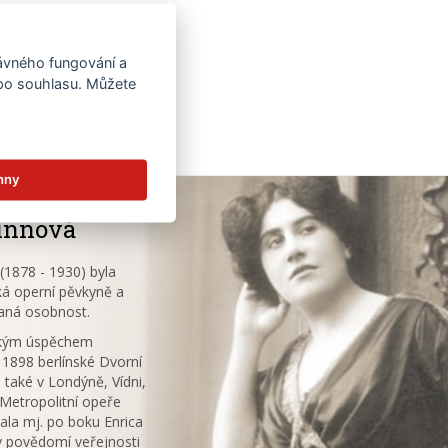
rávného fungování a
 po souhlasu. Můžete
hny
innová
1878 - 1930) byla
á operní pěvkyně a
aná osobnost.
ským úspěchem
 1898 berlínské Dvorní
 také v Londýně, Vídni,
V Metropolitní opeře
ala mj. po boku Enrica
v povědomí veřejnosti