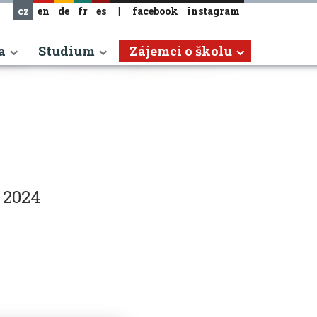
cz
en
de
fr
es
|
facebook
instagram
a
Studium
Zájemci o školu
. 2024