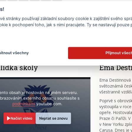
s!
22
23
24
25
26
27
é stránky používají základní soubory cookie k zajištění svého sp
29
30
31
kie k pochopení toho, jak s nimi pracujete. Ty se nastavují pouze
.
ítnout všechny
Přijmout všec
lídka školy
Ema Dest
Ema Destinnová (
světoznámá česk
všestranně vzděl
ento obsah je hostován na jiném serveru.
brazováním externího obsahu souhlasíte s
Poprvé s obrov
podmínkami
youtube.com.
vystoupila v roce
opeře. Hostovala
Praze či Paříži. 
Načíst video
Neptat se znovu
v New Yorku zpív
Carusa. Dnes je 