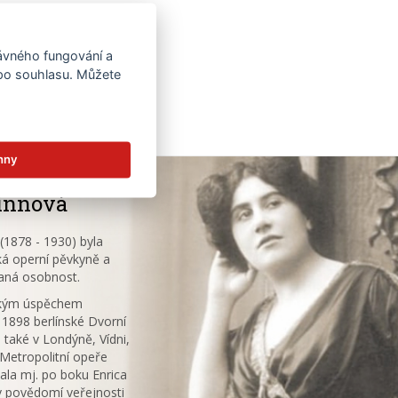
rávného fungování a
 po souhlasu. Můžete
hny
innová
1878 - 1930) byla
á operní pěvkyně a
aná osobnost.
ským úspěchem
 1898 berlínské Dvorní
 také v Londýně, Vídni,
V Metropolitní opeře
ala mj. po boku Enrica
v povědomí veřejnosti