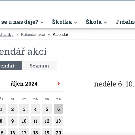
nt)
 se u nás děje?
Školka
Škola
Jídeln
Kalendář akcí
Kalendář
stránka
endář akcí
endář
Seznam
neděle 6. 10
říjen 2024
út
st
čt
pá
so
ne
1
2
3
4
5
6
8
9
10
11
12
13
15
16
17
18
19
20