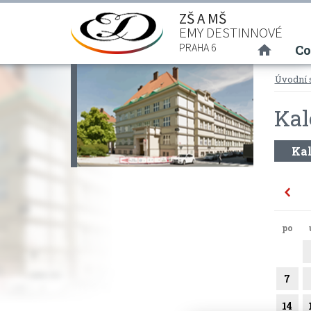
ZŠ A MŠ
EMY DESTINNOVÉ
(curre
PRAHA 6
Co
Úvodní 
Kal
Kal
po
7
14