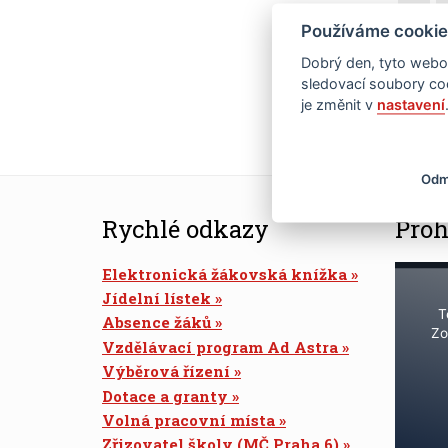
Používáme cookie
21
Dobrý den, tyto webov
28
sledovací soubory coo
je změnit v
nastavení
Odm
Rychlé odkazy
Proh
Elektronická žákovská knížka
Jídelní lístek
T
Absence žáků
Zo
Vzdělávací program Ad Astra
Výběrová řízení
Dotace a granty
Volná pracovní místa
Zřizovatel školy (MČ Praha 6)