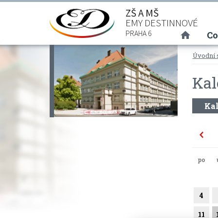
ZŠ A MŠ
EMY DESTINNOVÉ
(curre
PRAHA 6
Co
Úvodní 
Kal
Kal
po
4
11