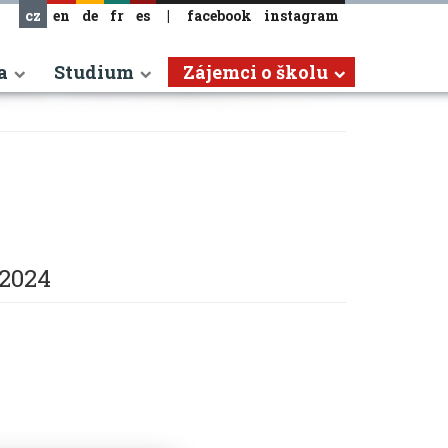
cz
en
de
fr
es
|
facebook
instagram
a
Studium
Zájemci o školu
 2024