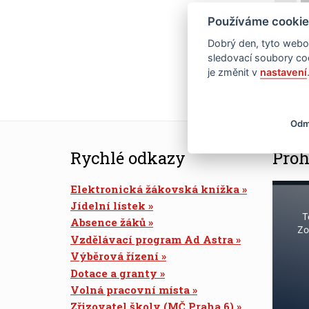
Používáme cookie
18
Dobrý den, tyto webov
25
sledovací soubory coo
je změnit v
nastavení
Odm
Rychlé odkazy
Proh
Elektronická žákovská knížka
Jídelní lístek
T
Absence žáků
Zo
Vzdělávací program Ad Astra
Výběrová řízení
Dotace a granty
Volná pracovní místa
Zřizovatel školy (MČ Praha 6)