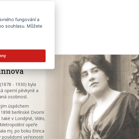
rávného fungování a
 po souhlasu. Můžete
hny
innová
1878 - 1930) byla
á operní pěvkyně a
aná osobnost.
ským úspěchem
 1898 berlínské Dvorní
 také v Londýně, Vídni,
V Metropolitní opeře
ala mj. po boku Enrica
v povědomí veřejnosti