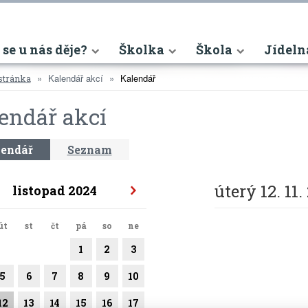
nt)
 se u nás děje?
Školka
Škola
Jídeln
Kalendář akcí
Kalendář
stránka
endář akcí
endář
Seznam
úterý 12. 11.
listopad 2024
út
st
čt
pá
so
ne
1
2
3
5
6
7
8
9
10
12
13
14
15
16
17