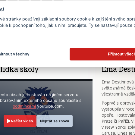
s!
19
20
21
22
23
24
é stránky používají základní soubory cookie k zajištění svého sp
26
27
28
29
30
kie k pochopení toho, jak s nimi pracujete. Ty se nastavují pouze
.
ítnout všechny
Přijmout všec
lídka školy
Ema Dest
Ema Destinnová (
světoznámá česk
všestranně vzděl
ento obsah je hostován na jiném serveru.
brazováním externího obsahu souhlasíte s
Poprvé s obrov
podmínkami
youtube.com.
vystoupila v roce
opeře. Hostovala
Praze či Paříži. 
Načíst video
Neptat se znovu
v New Yorku zpív
Carusa. Dnes je 