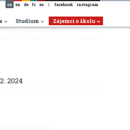
cz
en
de
fr
es
|
facebook
instagram
a
Studium
Zájemci o školu
12. 2024