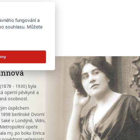
rávného fungování a
 po souhlasu. Můžete
hny
innová
1878 - 1930) byla
á operní pěvkyně a
aná osobnost.
ským úspěchem
 1898 berlínské Dvorní
 také v Londýně, Vídni,
V Metropolitní opeře
ala mj. po boku Enrica
v povědomí veřejnosti