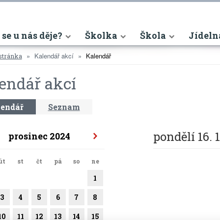
nt)
 se u nás děje?
Školka
Škola
Jídeln
Kalendář akcí
Kalendář
stránka
endář akcí
endář
Seznam
pondělí 16. 
prosinec 2024
út
st
čt
pá
so
ne
1
3
4
5
6
7
8
10
11
12
13
14
15