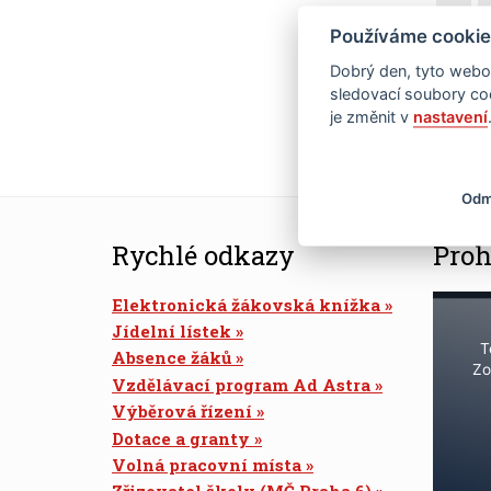
16
Používáme cookie
Dobrý den, tyto webov
23
sledovací soubory coo
je změnit v
nastavení
30
Odm
Rychlé odkazy
Proh
Elektronická žákovská knížka
Jídelní lístek
T
Absence žáků
Zo
Vzdělávací program Ad Astra
Výběrová řízení
Dotace a granty
Volná pracovní místa