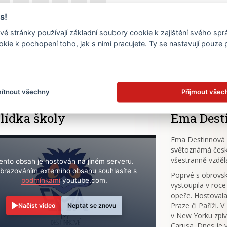
17
18
19
20
21
22
s!
é stránky používají základní soubory cookie k zajištění svého sp
24
25
26
27
28
29
kie k pochopení toho, jak s nimi pracujete. Ty se nastavují pouze
.
31
ítnout všechny
Přijmout všec
lídka školy
Ema Dest
Ema Destinnová (
světoznámá česk
všestranně vzděl
ento obsah je hostován na jiném serveru.
brazováním externího obsahu souhlasíte s
Poprvé s obrov
podmínkami
youtube.com.
vystoupila v roce
opeře. Hostovala
Praze či Paříži. 
Načíst video
Neptat se znovu
v New Yorku zpív
Carusa. Dnes je 