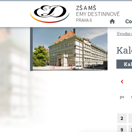
ZŠ A MŠ
EMY DESTINNOVÉ
(curre
PRAHA 6
Co
Úvodní 
Kal
Kal
po
2
9