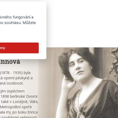
rávného fungování a
 po souhlasu. Můžete
hny
innová
1878 - 1930) byla
á operní pěvkyně a
aná osobnost.
ským úspěchem
 1898 berlínské Dvorní
 také v Londýně, Vídni,
V Metropolitní opeře
ala mj. po boku Enrica
v povědomí veřejnosti