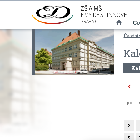
ZŠ A MŠ
EMY DESTINNOVÉ
(curre
PRAHA 6
Co
Úvodní 
Kal
Kal
po
2
9