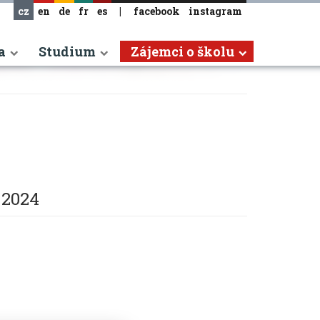
cz
en
de
fr
es
|
facebook
instagram
a
Studium
Zájemci o školu
. 2024