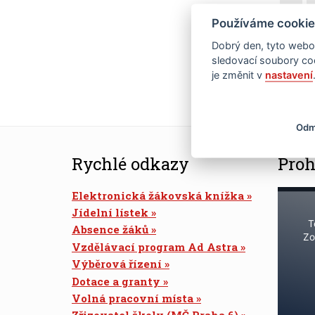
16
Používáme cookie
Dobrý den, tyto webov
23
sledovací soubory coo
je změnit v
nastavení
30
Odm
Rychlé odkazy
Proh
Elektronická žákovská knížka
Jídelní lístek
T
Absence žáků
Zo
Vzdělávací program Ad Astra
Výběrová řízení
Dotace a granty
Volná pracovní místa