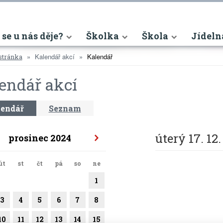
nt)
 se u nás děje?
Školka
Škola
Jídeln
Kalendář akcí
Kalendář
stránka
endář akcí
endář
Seznam
úterý 17. 12
prosinec 2024
út
st
čt
pá
so
ne
1
3
4
5
6
7
8
10
11
12
13
14
15