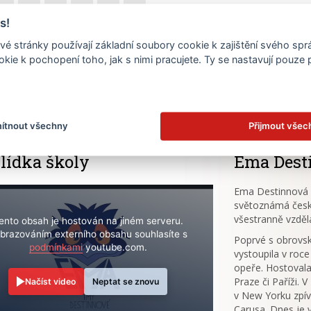
17
18
19
20
21
22
s!
é stránky používají základní soubory cookie k zajištění svého sp
24
25
26
27
28
29
kie k pochopení toho, jak s nimi pracujete. Ty se nastavují pouze
.
31
ítnout všechny
Přijmout všec
lídka školy
Ema Dest
Ema Destinnová (
světoznámá česk
všestranně vzděl
ento obsah je hostován na jiném serveru.
brazováním externího obsahu souhlasíte s
Poprvé s obrov
podmínkami
youtube.com.
vystoupila v roce
opeře. Hostovala
Praze či Paříži. 
Načíst video
Neptat se znovu
v New Yorku zpív
Carusa. Dnes je 