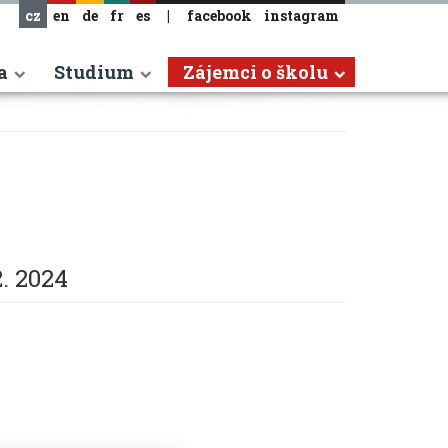
cz
en
de
fr
es
|
facebook
instagram
a
Studium
Zájemci o školu
2. 2024