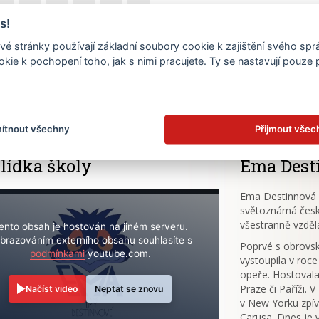
17
18
19
20
21
22
s!
é stránky používají základní soubory cookie k zajištění svého sp
24
25
26
27
28
29
kie k pochopení toho, jak s nimi pracujete. Ty se nastavují pouze
.
31
ítnout všechny
Přijmout všec
lídka školy
Ema Dest
Ema Destinnová (
světoznámá česk
všestranně vzděl
ento obsah je hostován na jiném serveru.
brazováním externího obsahu souhlasíte s
Poprvé s obrov
podmínkami
youtube.com.
vystoupila v roce
opeře. Hostovala
Praze či Paříži. 
Načíst video
Neptat se znovu
v New Yorku zpív
Carusa. Dnes je 