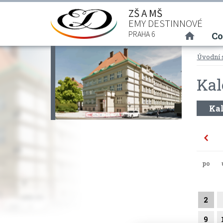
ZŠ A MŠ
EMY DESTINNOVÉ
(curre
PRAHA 6
Co
Úvodní 
Kal
Kal
po
2
9