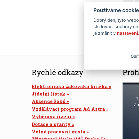
16
Používáme cookie
Dobrý den, tyto webov
23
sledovací soubory coo
je změnit v
nastavení
30
Odm
Rychlé odkazy
Proh
Elektronická žákovská knížka
Jídelní lístek
T
Absence žáků
Zo
Vzdělávací program Ad Astra
Výběrová řízení
Dotace a granty
Volná pracovní místa