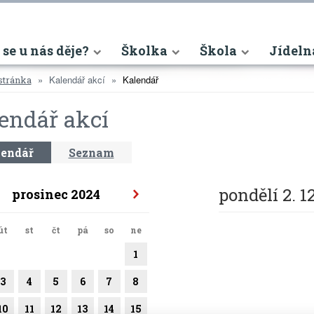
nt)
 se u nás děje?
Školka
Škola
Jídeln
Kalendář akcí
Kalendář
stránka
endář akcí
endář
Seznam
pondělí 2. 1
prosinec 2024
út
st
čt
pá
so
ne
1
3
4
5
6
7
8
10
11
12
13
14
15