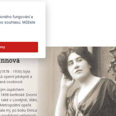
rávného fungování a
 po souhlasu. Můžete
hny
innová
1878 - 1930) byla
á operní pěvkyně a
aná osobnost.
ským úspěchem
 1898 berlínské Dvorní
 také v Londýně, Vídni,
V Metropolitní opeře
ala mj. po boku Enrica
v povědomí veřejnosti