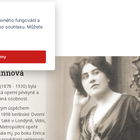
rávného fungování a
 po souhlasu. Můžete
hny
innová
1878 - 1930) byla
á operní pěvkyně a
aná osobnost.
ským úspěchem
 1898 berlínské Dvorní
 také v Londýně, Vídni,
V Metropolitní opeře
ala mj. po boku Enrica
v povědomí veřejnosti