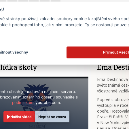
17
18
19
20
21
22
s!
é stránky používají základní soubory cookie k zajištění svého sp
24
25
26
27
28
29
kie k pochopení toho, jak s nimi pracujete. Ty se nastavují pouze
.
31
ítnout všechny
Přijmout všec
lídka školy
Ema Dest
Ema Destinnová (
světoznámá česk
všestranně vzděl
ento obsah je hostován na jiném serveru.
brazováním externího obsahu souhlasíte s
Poprvé s obrov
podmínkami
youtube.com.
vystoupila v roce
opeře. Hostovala
Praze či Paříži. 
Načíst video
Neptat se znovu
v New Yorku zpív
Carusa. Dnes je 