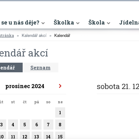
nt)
 se u nás děje?
Školka
Škola
Jídeln
Kalendář akcí
Kalendář
stránka
endář akcí
endář
Seznam
sobota 21. 1
prosinec 2024
út
st
čt
pá
so
ne
1
3
4
5
6
7
8
10
11
12
13
14
15