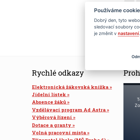
16
Používáme cookie
Dobrý den, tyto webov
23
sledovací soubory coo
je změnit v
nastavení
30
Odm
Rychlé odkazy
Proh
Elektronická žákovská knížka
Jídelní lístek
T
Absence žáků
Zo
Vzdělávací program Ad Astra
Výběrová řízení
Dotace a granty
Volná pracovní místa