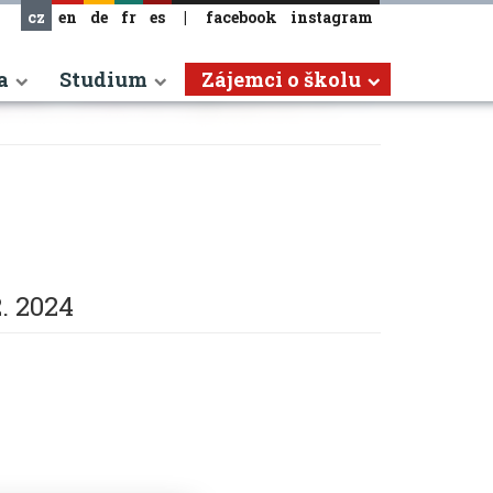
cz
en
de
fr
es
|
facebook
instagram
a
Studium
Zájemci o školu
2. 2024