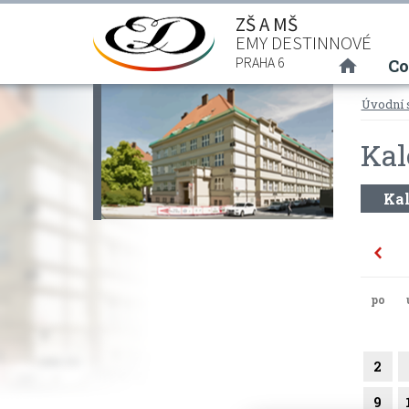
ZŠ A MŠ
EMY DESTINNOVÉ
(curre
PRAHA 6
Co
Úvodní 
Kal
Kal
po
2
9