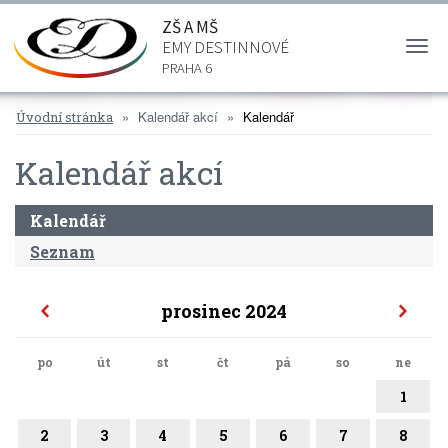
ZŠ A MŠ
EMY DESTINNOVÉ
Togg
navi
PRAHA 6
Kalendář akcí
Kalendář
Úvodní stránka
Kalendář akcí
Kalendář
Seznam
prosinec 2024
po
út
st
čt
pá
so
ne
1
2
3
4
5
6
7
8