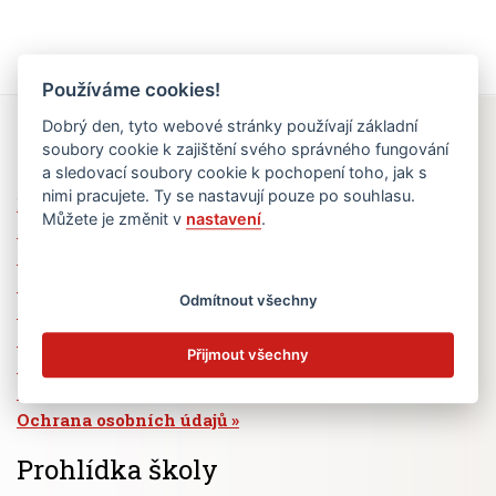
Používáme cookies!
Dobrý den, tyto webové stránky používají základní
Rychlé odkazy
soubory cookie k zajištění svého správného fungování
a sledovací soubory cookie k pochopení toho, jak s
nimi pracujete. Ty se nastavují pouze po souhlasu.
Elektronická žákovská knížka
Můžete je změnit v
nastavení
.
Jídelní lístek
Absence žáků
Vzdělávací program Ad Astra
Odmítnout všechny
Výběrová řízení
Dotace a granty
Přijmout všechny
Volná pracovní místa
Zřizovatel školy (MČ Praha 6)
Ochrana osobních údajů
Prohlídka školy