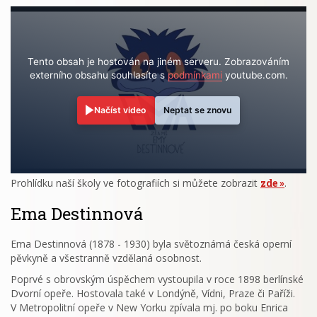
Tento obsah je hostován na jiném serveru. Zobrazováním
externího obsahu souhlasíte s
podmínkami
youtube.com.
Načíst video
Neptat se znovu
Prohlídku naší školy ve fotografiích si můžete zobrazit
zde
.
Ema Destinnová
Ema Destinnová (1878 - 1930) byla světoznámá česká operní
pěvkyně a všestranně vzdělaná osobnost.
Poprvé s obrovským úspěchem vystoupila v roce 1898 berlínské
Dvorní opeře. Hostovala také v Londýně, Vídni, Praze či Paříži.
V Metropolitní opeře v New Yorku zpívala mj. po boku Enrica