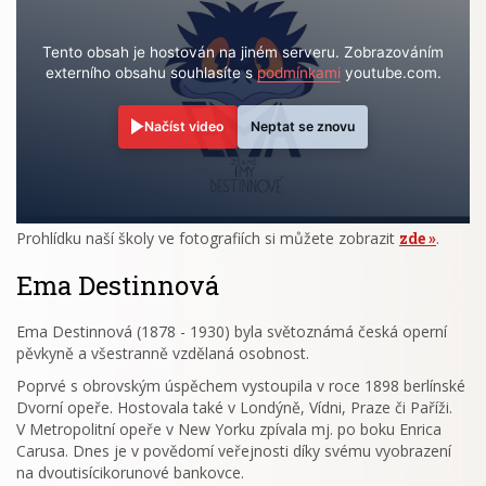
Tento obsah je hostován na jiném serveru. Zobrazováním
externího obsahu souhlasíte s
podmínkami
youtube.com.
Načíst video
Neptat se znovu
Prohlídku naší školy ve fotografiích si můžete zobrazit
zde
.
Ema Destinnová
Ema Destinnová (1878 - 1930) byla světoznámá česká operní
pěvkyně a všestranně vzdělaná osobnost.
Poprvé s obrovským úspěchem vystoupila v roce 1898 berlínské
Dvorní opeře. Hostovala také v Londýně, Vídni, Praze či Paříži.
V Metropolitní opeře v New Yorku zpívala mj. po boku Enrica
Carusa. Dnes je v povědomí veřejnosti díky svému vyobrazení
na dvoutisícikorunové bankovce.