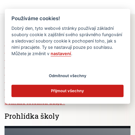
Používáme cookies!
Rychlé odkazy
Dobrý den, tyto webové stránky používají základní
soubory cookie k zajištění svého správného fungování
a sledovací soubory cookie k pochopení toho, jak s
Elektronická žákovská knížka
nimi pracujete. Ty se nastavují pouze po souhlasu.
Jídelní lístek
Můžete je změnit v
nastavení
.
Absence žáků
Vzdělávací program Ad Astra
Výběrová řízení
Odmítnout všechny
Dotace a granty
Volná pracovní místa
Přijmout všechny
Zřizovatel školy (MČ Praha 6)
Ochrana osobních údajů
Prohlídka školy