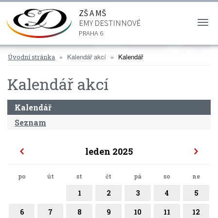
ZŠ A MŠ
EMY DESTINNOVÉ
Togg
navi
PRAHA 6
Kalendář akcí
Kalendář
Úvodní stránka
Kalendář akcí
Kalendář
Seznam
leden 2025
po
út
st
čt
pá
so
ne
1
2
3
4
5
6
7
8
9
10
11
12