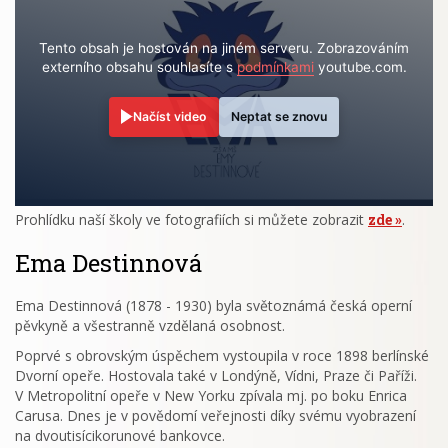
Tento obsah je hostován na jiném serveru. Zobrazováním
externího obsahu souhlasíte s
podmínkami
youtube.com.
Načíst video
Neptat se znovu
Prohlídku naší školy ve fotografiích si můžete zobrazit
zde
.
Ema Destinnová
Ema Destinnová (1878 - 1930) byla světoznámá česká operní
pěvkyně a všestranně vzdělaná osobnost.
Poprvé s obrovským úspěchem vystoupila v roce 1898 berlínské
Dvorní opeře. Hostovala také v Londýně, Vídni, Praze či Paříži.
V Metropolitní opeře v New Yorku zpívala mj. po boku Enrica
Carusa. Dnes je v povědomí veřejnosti díky svému vyobrazení
na dvoutisícikorunové bankovce.