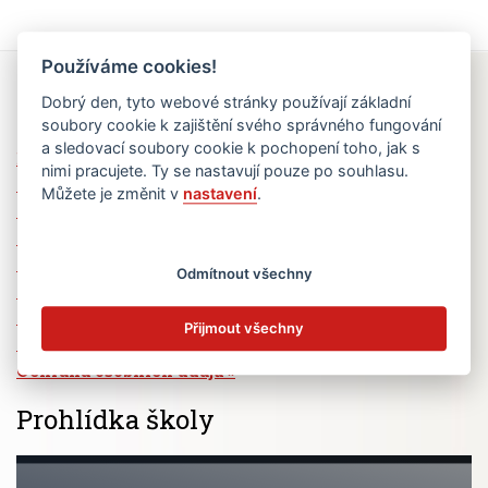
Používáme cookies!
Rychlé odkazy
Dobrý den, tyto webové stránky používají základní
soubory cookie k zajištění svého správného fungování
a sledovací soubory cookie k pochopení toho, jak s
Elektronická žákovská knížka
nimi pracujete. Ty se nastavují pouze po souhlasu.
Jídelní lístek
Můžete je změnit v
nastavení
.
Absence žáků
Vzdělávací program Ad Astra
Výběrová řízení
Odmítnout všechny
Dotace a granty
Volná pracovní místa
Přijmout všechny
Zřizovatel školy (MČ Praha 6)
Ochrana osobních údajů
Prohlídka školy