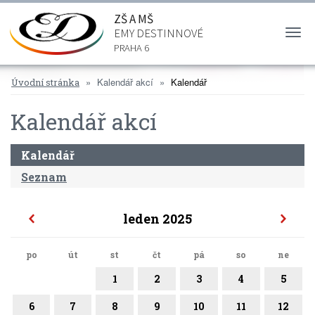
ZŠ A MŠ
EMY DESTINNOVÉ
Togg
navi
PRAHA 6
Kalendář akcí
Kalendář
Úvodní stránka
Kalendář akcí
Kalendář
Seznam
leden 2025
po
út
st
čt
pá
so
ne
1
2
3
4
5
6
7
8
9
10
11
12