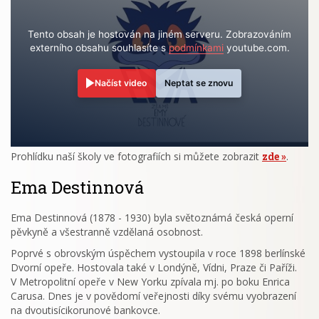
Tento obsah je hostován na jiném serveru. Zobrazováním
externího obsahu souhlasíte s
podmínkami
youtube.com.
Načíst video
Neptat se znovu
Prohlídku naší školy ve fotografiích si můžete zobrazit
zde
.
Ema Destinnová
Ema Destinnová (1878 - 1930) byla světoznámá česká operní
pěvkyně a všestranně vzdělaná osobnost.
Poprvé s obrovským úspěchem vystoupila v roce 1898 berlínské
Dvorní opeře. Hostovala také v Londýně, Vídni, Praze či Paříži.
V Metropolitní opeře v New Yorku zpívala mj. po boku Enrica
Carusa. Dnes je v povědomí veřejnosti díky svému vyobrazení
na dvoutisícikorunové bankovce.