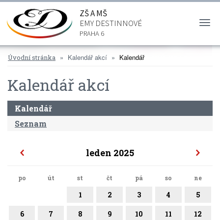
ZŠ A MŠ
EMY DESTINNOVÉ
Togg
navi
PRAHA 6
Kalendář akcí
Kalendář
Úvodní stránka
Kalendář akcí
Kalendář
Seznam
leden 2025
po
út
st
čt
pá
so
ne
1
2
3
4
5
6
7
8
9
10
11
12