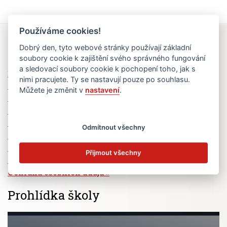
Používáme cookies!
Rychlé odkazy
Dobrý den, tyto webové stránky používají základní
soubory cookie k zajištění svého správného fungování
a sledovací soubory cookie k pochopení toho, jak s
Elektronická žákovská knížka
nimi pracujete. Ty se nastavují pouze po souhlasu.
Jídelní lístek
Můžete je změnit v
nastavení
.
Absence žáků
Vzdělávací program Ad Astra
Výběrová řízení
Odmítnout všechny
Dotace a granty
Volná pracovní místa
Přijmout všechny
Zřizovatel školy (MČ Praha 6)
Ochrana osobních údajů
Prohlídka školy