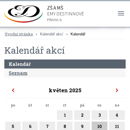
ZŠ A MŠ
EMY DESTINNOVÉ
Togg
navi
PRAHA 6
Kalendář akcí
Kalendář
Úvodní stránka
Kalendář akcí
Kalendář
Seznam
květen 2025
po
út
st
čt
pá
so
ne
1
2
3
4
5
6
7
8
9
10
11