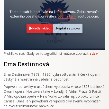
Tento obsah je hostován na jiném serveru. Zobrazováním
externího obsahu souhlasíte s
podmínkami
youtube.com.
Načíst video
Neptat se znovu
Prohlídku naší školy ve fotografiích si můžete zobrazit
zde
.
Ema Destinnová
Ema Destinnová (1878 - 1930) byla světoznámá česká operní
pěvkyně a všestranně vzdělaná osobnost.
Poprvé s obrovským úspěchem vystoupila v roce 1898 berlínské
Dvorní opeře. Hostovala také v Londýně, Vídni, Praze či Paříži.
V Metropolitní opeře v New Yorku zpívala mj. po boku Enrica
Carusa. Dnes je v povědomí veřejnosti díky svému vyobrazení
na dvoutisícikorunové bankovce.