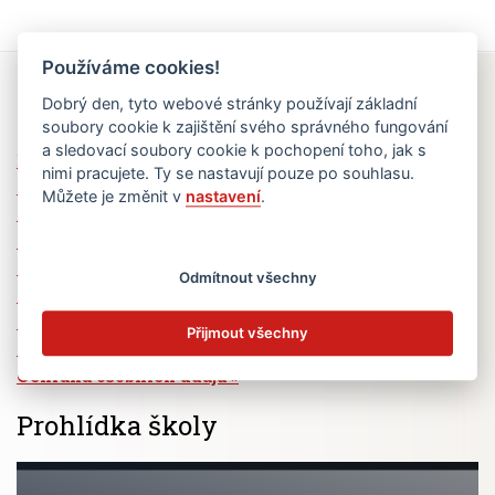
Používáme cookies!
Rychlé odkazy
Dobrý den, tyto webové stránky používají základní
soubory cookie k zajištění svého správného fungování
a sledovací soubory cookie k pochopení toho, jak s
Elektronická žákovská knížka
nimi pracujete. Ty se nastavují pouze po souhlasu.
Jídelní lístek
Můžete je změnit v
nastavení
.
Absence žáků
Vzdělávací program Ad Astra
Výběrová řízení
Odmítnout všechny
Dotace a granty
Volná pracovní místa
Přijmout všechny
Zřizovatel školy (MČ Praha 6)
Ochrana osobních údajů
Prohlídka školy