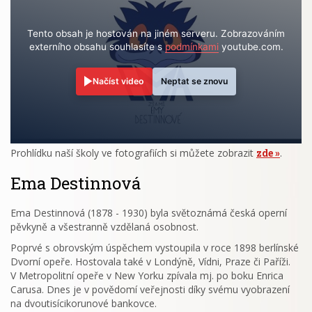
Tento obsah je hostován na jiném serveru. Zobrazováním
externího obsahu souhlasíte s
podmínkami
youtube.com.
Načíst video
Neptat se znovu
Prohlídku naší školy ve fotografiích si můžete zobrazit
zde
.
Ema Destinnová
Ema Destinnová (1878 - 1930) byla světoznámá česká operní
pěvkyně a všestranně vzdělaná osobnost.
Poprvé s obrovským úspěchem vystoupila v roce 1898 berlínské
Dvorní opeře. Hostovala také v Londýně, Vídni, Praze či Paříži.
V Metropolitní opeře v New Yorku zpívala mj. po boku Enrica
Carusa. Dnes je v povědomí veřejnosti díky svému vyobrazení
na dvoutisícikorunové bankovce.