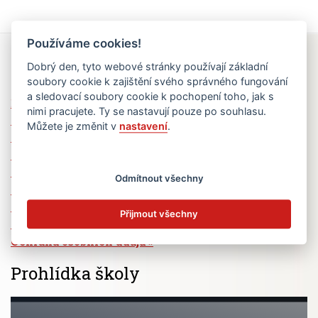
Používáme cookies!
Rychlé odkazy
Dobrý den, tyto webové stránky používají základní
soubory cookie k zajištění svého správného fungování
a sledovací soubory cookie k pochopení toho, jak s
Elektronická žákovská knížka
nimi pracujete. Ty se nastavují pouze po souhlasu.
Jídelní lístek
Můžete je změnit v
nastavení
.
Absence žáků
Vzdělávací program Ad Astra
Výběrová řízení
Odmítnout všechny
Dotace a granty
Volná pracovní místa
Přijmout všechny
Zřizovatel školy (MČ Praha 6)
Ochrana osobních údajů
Prohlídka školy