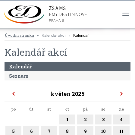
ZŠ A MŠ
EMY DESTINNOVÉ
Togg
navi
PRAHA 6
Kalendář akcí
Kalendář
Úvodní stránka
Kalendář akcí
Kalendář
Seznam
květen 2025
po
út
st
čt
pá
so
ne
1
2
3
4
5
6
7
8
9
10
11