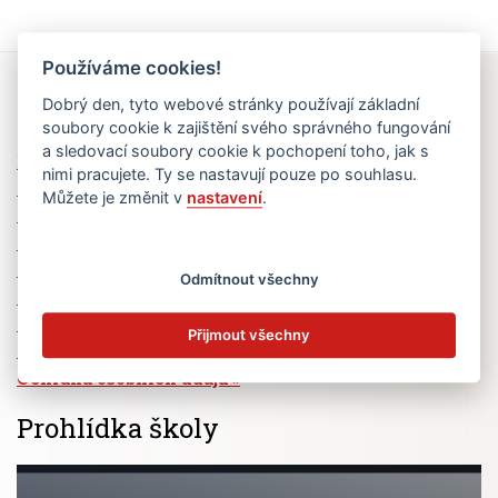
Používáme cookies!
Rychlé odkazy
Dobrý den, tyto webové stránky používají základní
soubory cookie k zajištění svého správného fungování
a sledovací soubory cookie k pochopení toho, jak s
Elektronická žákovská knížka
nimi pracujete. Ty se nastavují pouze po souhlasu.
Jídelní lístek
Můžete je změnit v
nastavení
.
Absence žáků
Vzdělávací program Ad Astra
Výběrová řízení
Odmítnout všechny
Dotace a granty
Volná pracovní místa
Přijmout všechny
Zřizovatel školy (MČ Praha 6)
Ochrana osobních údajů
Prohlídka školy