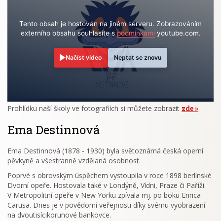
Tento obsah je hostován na jiném serveru. Zobrazováním
externího obsahu souhlasíte s
podmínkami
youtube.com.
Načíst video
Neptat se znovu
Prohlídku naší školy ve fotografiích si můžete zobrazit
zde
.
Ema Destinnová
Ema Destinnová (1878 - 1930) byla světoznámá česká operní
pěvkyně a všestranně vzdělaná osobnost.
Poprvé s obrovským úspěchem vystoupila v roce 1898 berlínské
Dvorní opeře. Hostovala také v Londýně, Vídni, Praze či Paříži.
V Metropolitní opeře v New Yorku zpívala mj. po boku Enrica
Carusa. Dnes je v povědomí veřejnosti díky svému vyobrazení
na dvoutisícikorunové bankovce.