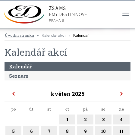
ZŠ A MŠ
EMY DESTINNOVÉ
Togg
navi
PRAHA 6
Kalendář akcí
Kalendář
Úvodní stránka
Kalendář akcí
Kalendář
Seznam
květen 2025
po
út
st
čt
pá
so
ne
1
2
3
4
5
6
7
8
9
10
11