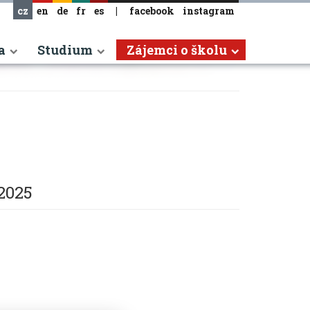
cz
en
de
fr
es
|
facebook
instagram
a
Studium
Zájemci o školu
 2025