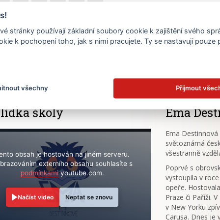
s!
20
21
22
23
24
25
é stránky používají základní soubory cookie k zajištění svého sp
27
28
29
30
31
kie k pochopení toho, jak s nimi pracujete. Ty se nastavují pouze
.
ítnout všechny
Přijmout všec
lídka školy
Ema Dest
Ema Destinnová (
světoznámá česk
všestranně vzděl
ento obsah je hostován na jiném serveru.
brazováním externího obsahu souhlasíte s
Poprvé s obrov
podmínkami
youtube.com.
vystoupila v roce
opeře. Hostovala
Praze či Paříži. 
Načíst video
Neptat se znovu
v New Yorku zpív
Carusa. Dnes je 