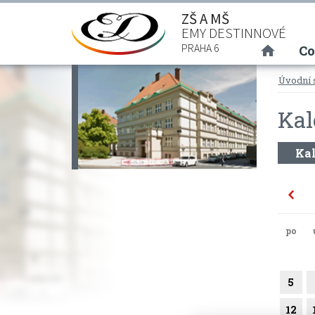
ZŠ A MŠ
EMY DESTINNOVÉ
(curre
PRAHA 6
Co
Úvodní 
Kal
Kal
po
5
12