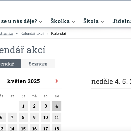
nt)
 se u nás děje?
Školka
Škola
Jídeln
Kalendář akcí
Kalendář
stránka
endář akcí
endář
Seznam
neděle 4. 5.
květen 2025
út
st
čt
pá
so
ne
1
2
3
4
6
7
8
9
10
11
13
14
15
16
17
18