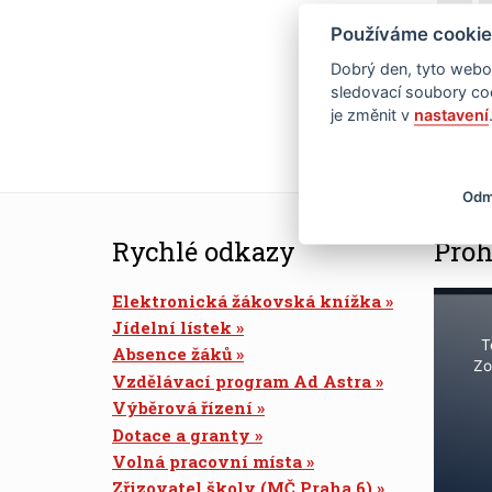
Používáme cookie
19
Dobrý den, tyto webov
26
sledovací soubory coo
je změnit v
nastavení
Odm
Rychlé odkazy
Proh
Elektronická žákovská knížka
Jídelní lístek
T
Absence žáků
Zo
Vzdělávací program Ad Astra
Výběrová řízení
Dotace a granty
Volná pracovní místa
Zřizovatel školy (MČ Praha 6)