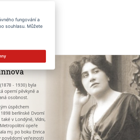
rávného fungování a
 po souhlasu. Můžete
hny
innová
1878 - 1930) byla
á operní pěvkyně a
aná osobnost.
ským úspěchem
 1898 berlínské Dvorní
 také v Londýně, Vídni,
V Metropolitní opeře
ala mj. po boku Enrica
v povědomí veřejnosti