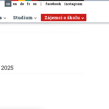
cz
en
de
fr
es
|
facebook
instagram
a
Studium
Zájemci o školu
. 2025