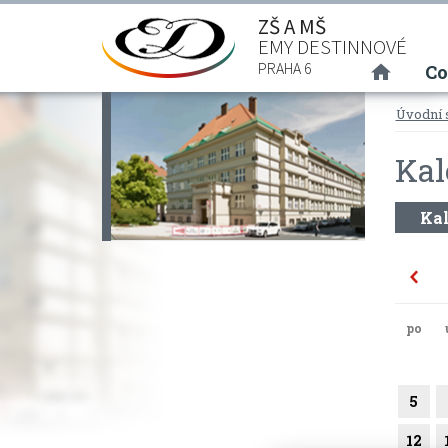
ZŠ A MŠ
EMY DESTINNOVÉ
(curre
PRAHA 6
Co
Úvodní 
Kal
Kal
po
5
12