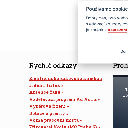
Používáme cookie
19
Dobrý den, tyto webov
26
sledovací soubory coo
je změnit v
nastavení
Odm
Rychlé odkazy
Proh
Elektronická žákovská knížka
Jídelní lístek
T
Absence žáků
Zo
Vzdělávací program Ad Astra
Výběrová řízení
Dotace a granty
Volná pracovní místa
Zřizovatel školy (MČ Praha 6)