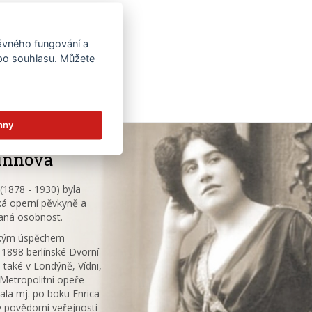
rávného fungování a
 po souhlasu. Můžete
hny
innová
1878 - 1930) byla
á operní pěvkyně a
aná osobnost.
ským úspěchem
 1898 berlínské Dvorní
 také v Londýně, Vídni,
V Metropolitní opeře
ala mj. po boku Enrica
v povědomí veřejnosti