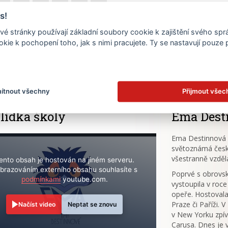
s!
20
21
22
23
24
25
é stránky používají základní soubory cookie k zajištění svého sp
27
28
29
30
31
kie k pochopení toho, jak s nimi pracujete. Ty se nastavují pouze
.
ítnout všechny
Přijmout všec
lídka školy
Ema Dest
Ema Destinnová (
světoznámá česk
všestranně vzděl
ento obsah je hostován na jiném serveru.
brazováním externího obsahu souhlasíte s
Poprvé s obrov
podmínkami
youtube.com.
vystoupila v roce
opeře. Hostovala
Praze či Paříži. 
Načíst video
Neptat se znovu
v New Yorku zpív
Carusa. Dnes je 