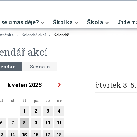
nt)
 se u nás děje?
Školka
Škola
Jídeln
Kalendář akcí
Kalendář
stránka
endář akcí
endář
Seznam
čtvrtek 8. 5
květen 2025
út
st
čt
pá
so
ne
1
2
3
4
6
7
8
9
10
11
13
14
15
16
17
18