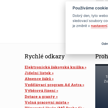
16
Používáme cookie
Dobrý den, tyto webov
23
sledovací soubory coo
je změnit v
nastavení
30
Odm
Rychlé odkazy
Proh
Elektronická žákovská knížka
Jídelní lístek
T
Absence žáků
Zo
Vzdělávací program Ad Astra
Výběrová řízení
Dotace a granty
Volná pracovní místa