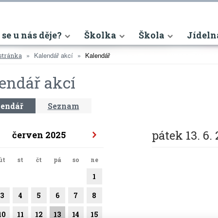
nt)
 se u nás děje?
Školka
Škola
Jídeln
Kalendář akcí
Kalendář
stránka
endář akcí
endář
Seznam
pátek 13. 6.
červen 2025
út
st
čt
pá
so
ne
1
3
4
5
6
7
8
10
11
12
13
14
15