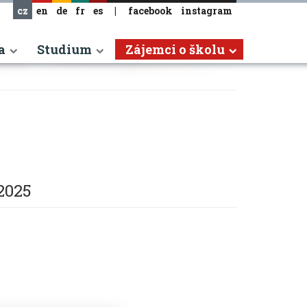
cz
en
de
fr
es
|
facebook
instagram
a
Studium
Zájemci o školu
 2025