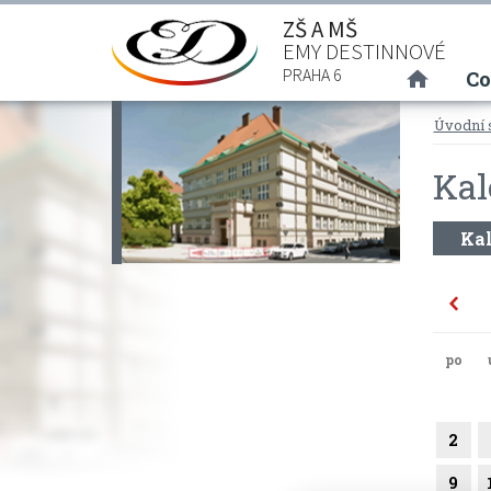
ZŠ A MŠ
EMY DESTINNOVÉ
(curre
PRAHA 6
Co
Úvodní 
Kal
Kal
po
2
9