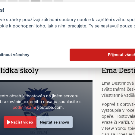
17
18
19
20
21
22
s!
é stránky používají základní soubory cookie k zajištění svého sp
24
25
26
27
28
29
kie k pochopení toho, jak s nimi pracujete. Ty se nastavují pouze
.
ítnout všechny
Přijmout všec
lídka školy
Ema Dest
Ema Destinnová (
světoznámá česk
všestranně vzděl
ento obsah je hostován na jiném serveru.
brazováním externího obsahu souhlasíte s
Poprvé s obrov
podmínkami
youtube.com.
vystoupila v roce
opeře. Hostovala
Praze či Paříži. 
Načíst video
Neptat se znovu
v New Yorku zpív
Carusa. Dnes je 