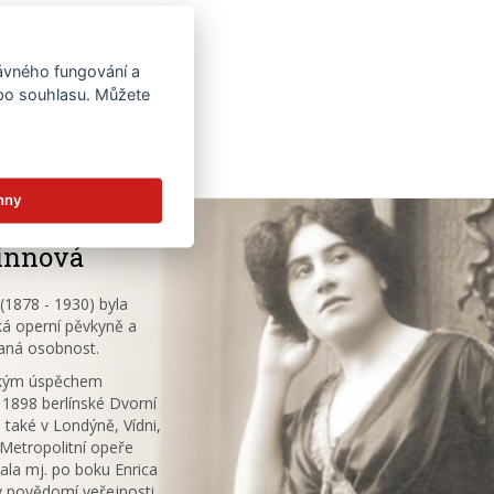
rávného fungování a
 po souhlasu. Můžete
hny
innová
1878 - 1930) byla
á operní pěvkyně a
aná osobnost.
ským úspěchem
 1898 berlínské Dvorní
 také v Londýně, Vídni,
V Metropolitní opeře
ala mj. po boku Enrica
v povědomí veřejnosti