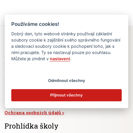
Používáme cookies!
Dobrý den, tyto webové stránky používají základní
Rychlé odkazy
soubory cookie k zajištění svého správného fungování
a sledovací soubory cookie k pochopení toho, jak s
nimi pracujete. Ty se nastavují pouze po souhlasu.
Elektronická žákovská knížka
Můžete je změnit v
nastavení
.
Jídelní lístek
Absence žáků
Vzdělávací program Ad Astra
Odmítnout všechny
Výběrová řízení
Dotace a granty
Přijmout všechny
Volná pracovní místa
Zřizovatel školy (MČ Praha 6)
Ochrana osobních údajů
Prohlídka školy