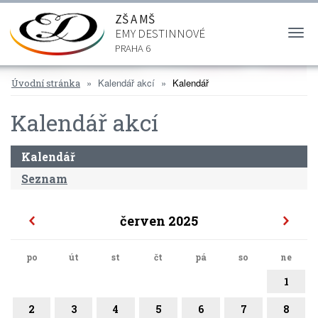
ZŠ A MŠ
EMY DESTINNOVÉ
Togg
navi
PRAHA 6
Kalendář akcí
Kalendář
Úvodní stránka
Kalendář akcí
Kalendář
Seznam
červen 2025
po
út
st
čt
pá
so
ne
1
2
3
4
5
6
7
8