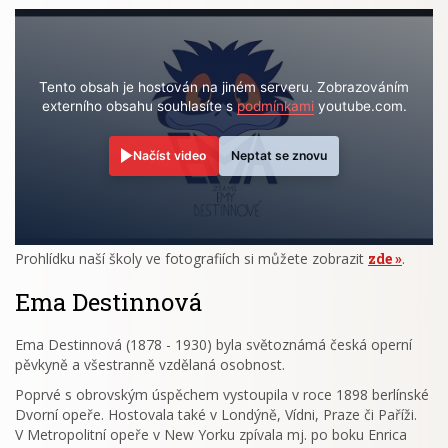
Tento obsah je hostován na jiném serveru. Zobrazováním
externího obsahu souhlasíte s
podmínkami
youtube.com.
Načíst video
Neptat se znovu
Prohlídku naší školy ve fotografiích si můžete zobrazit
zde
.
Ema Destinnová
Ema Destinnová (1878 - 1930) byla světoznámá česká operní
pěvkyně a všestranně vzdělaná osobnost.
Poprvé s obrovským úspěchem vystoupila v roce 1898 berlínské
Dvorní opeře. Hostovala také v Londýně, Vídni, Praze či Paříži.
V Metropolitní opeře v New Yorku zpívala mj. po boku Enrica