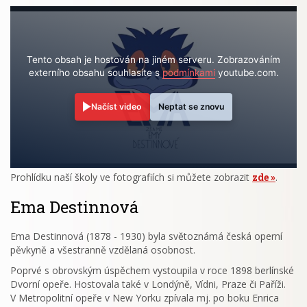
Tento obsah je hostován na jiném serveru. Zobrazováním
externího obsahu souhlasíte s
podmínkami
youtube.com.
Načíst video
Neptat se znovu
Prohlídku naší školy ve fotografiích si můžete zobrazit
zde
.
Ema Destinnová
Ema Destinnová (1878 - 1930) byla světoznámá česká operní
pěvkyně a všestranně vzdělaná osobnost.
Poprvé s obrovským úspěchem vystoupila v roce 1898 berlínské
Dvorní opeře. Hostovala také v Londýně, Vídni, Praze či Paříži.
V Metropolitní opeře v New Yorku zpívala mj. po boku Enrica