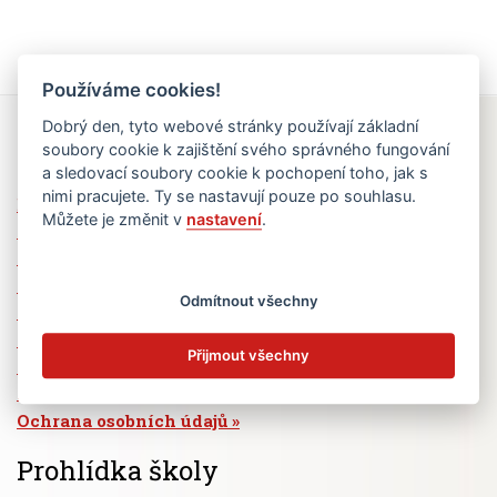
Používáme cookies!
Dobrý den, tyto webové stránky používají základní
Rychlé odkazy
soubory cookie k zajištění svého správného fungování
a sledovací soubory cookie k pochopení toho, jak s
nimi pracujete. Ty se nastavují pouze po souhlasu.
Elektronická žákovská knížka
Můžete je změnit v
nastavení
.
Jídelní lístek
Absence žáků
Vzdělávací program Ad Astra
Odmítnout všechny
Výběrová řízení
Dotace a granty
Přijmout všechny
Volná pracovní místa
Zřizovatel školy (MČ Praha 6)
Ochrana osobních údajů
Prohlídka školy