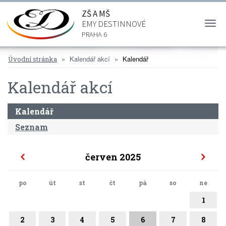
ZŠ A MŠ
EMY DESTINNOVÉ
Togg
navi
PRAHA 6
Kalendář akcí
Kalendář
Úvodní stránka
Kalendář akcí
Kalendář
Seznam
červen 2025
po
út
st
čt
pá
so
ne
1
2
3
4
5
6
7
8