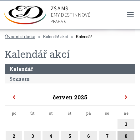
ZŠ A MŠ
EMY DESTINNOVÉ
Togg
navi
PRAHA 6
Kalendář akcí
Kalendář
Úvodní stránka
Kalendář akcí
Kalendář
Seznam
červen 2025
po
út
st
čt
pá
so
ne
1
2
3
4
5
6
7
8