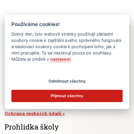
Používáme cookies!
Dobrý den, tyto webové stránky používají základní
Rychlé odkazy
soubory cookie k zajištění svého správného fungování
a sledovací soubory cookie k pochopení toho, jak s
nimi pracujete. Ty se nastavují pouze po souhlasu.
Elektronická žákovská knížka
Můžete je změnit v
nastavení
.
Jídelní lístek
Absence žáků
Vzdělávací program Ad Astra
Odmítnout všechny
Výběrová řízení
Dotace a granty
Přijmout všechny
Volná pracovní místa
Zřizovatel školy (MČ Praha 6)
Ochrana osobních údajů
Prohlídka školy