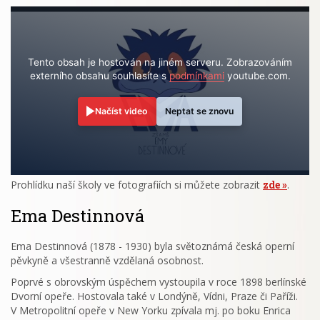
Tento obsah je hostován na jiném serveru. Zobrazováním
externího obsahu souhlasíte s
podmínkami
youtube.com.
Načíst video
Neptat se znovu
Prohlídku naší školy ve fotografiích si můžete zobrazit
zde
.
Ema Destinnová
Ema Destinnová (1878 - 1930) byla světoznámá česká operní
pěvkyně a všestranně vzdělaná osobnost.
Poprvé s obrovským úspěchem vystoupila v roce 1898 berlínské
Dvorní opeře. Hostovala také v Londýně, Vídni, Praze či Paříži.
V Metropolitní opeře v New Yorku zpívala mj. po boku Enrica