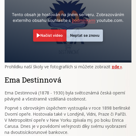
Tento obsah je hostován na jiném serveru. Zobrazováním
externího obsahu souhlasíte s
podmínkami
youtube.com.
Načíst video
Neptat se znovu
Prohlídku naší školy ve fotografiích si můžete zobrazit
zde
.
Ema Destinnová
Ema Destinnová (1878 - 1930) byla světoznámá česká operní
pěvkyně a všestranně vzdělaná osobnost.
Poprvé s obrovským úspěchem vystoupila v roce 1898 berlínské
Dvorní opeře. Hostovala také v Londýně, Vídni, Praze či Paříži.
V Metropolitní opeře v New Yorku zpívala mj. po boku Enrica
Carusa. Dnes je v povědomí veřejnosti díky svému vyobrazení
na dvoutisícikorunové bankovce.