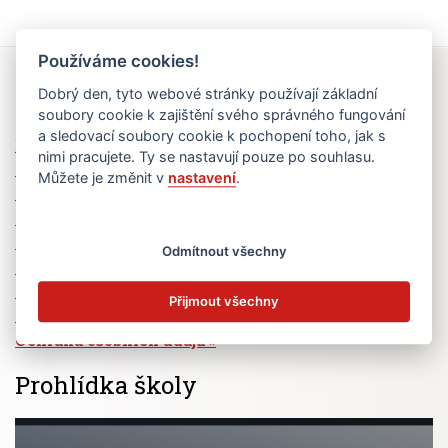
Používáme cookies!
Rychlé odkazy
Dobrý den, tyto webové stránky používají základní
soubory cookie k zajištění svého správného fungování
a sledovací soubory cookie k pochopení toho, jak s
Elektronická žákovská knížka
nimi pracujete. Ty se nastavují pouze po souhlasu.
Jídelní lístek
Můžete je změnit v
nastavení
.
Absence žáků
Vzdělávací program Ad Astra
Výběrová řízení
Odmítnout všechny
Dotace a granty
Volná pracovní místa
Přijmout všechny
Zřizovatel školy (MČ Praha 6)
Ochrana osobních údajů
Prohlídka školy