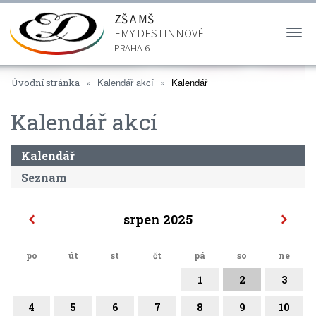
ZŠ A MŠ
EMY DESTINNOVÉ
Togg
navi
PRAHA 6
Kalendář akcí
Kalendář
Úvodní stránka
Kalendář akcí
Kalendář
Seznam
srpen 2025
po
út
st
čt
pá
so
ne
1
2
3
4
5
6
7
8
9
10