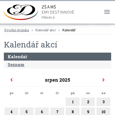
ZŠ A MŠ
EMY DESTINNOVÉ
Togg
navi
PRAHA 6
Kalendář akcí
Kalendář
Úvodní stránka
Kalendář akcí
Kalendář
Seznam
srpen 2025
po
út
st
čt
pá
so
ne
1
2
3
4
5
6
7
8
9
10