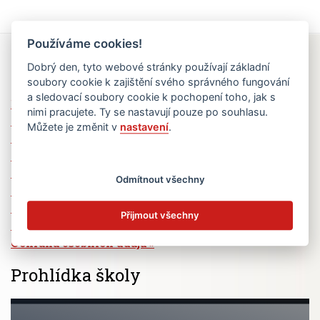
Používáme cookies!
Rychlé odkazy
Dobrý den, tyto webové stránky používají základní
soubory cookie k zajištění svého správného fungování
a sledovací soubory cookie k pochopení toho, jak s
Elektronická žákovská knížka
nimi pracujete. Ty se nastavují pouze po souhlasu.
Jídelní lístek
Můžete je změnit v
nastavení
.
Absence žáků
Vzdělávací program Ad Astra
Výběrová řízení
Odmítnout všechny
Dotace a granty
Volná pracovní místa
Přijmout všechny
Zřizovatel školy (MČ Praha 6)
Ochrana osobních údajů
Prohlídka školy