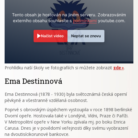
Tento obsah je hostován na jiném serveru. Zobrazováním
externího obsahu souhlasíte s
podmínkami
youtube.com.
Načíst video
Neptat se znovu
Prohlídku naší školy ve fotografiích si můžete zobrazit
zde
.
Ema Destinnová
Ema Destinnová (1878 - 1930) byla světoznámá česká operní
pěvkyně a všestranně vzdělaná osobnost.
Poprvé s obrovským úspěchem vystoupila v roce 1898 berlínské
Dvorní opeře. Hostovala také v Londýně, Vídni, Praze či Paříži.
V Metropolitní opeře v New Yorku zpívala mj. po boku Enrica
Carusa. Dnes je v povědomí veřejnosti díky svému vyobrazení
na dvoutisícikorunové bankovce.