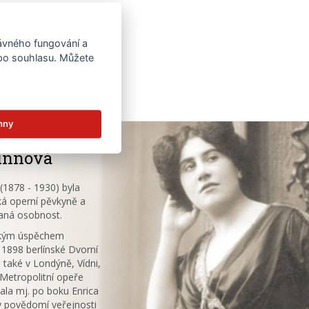
rávného fungování a
 po souhlasu. Můžete
hny
innová
1878 - 1930) byla
á operní pěvkyně a
aná osobnost.
ským úspěchem
 1898 berlínské Dvorní
 také v Londýně, Vídni,
V Metropolitní opeře
ala mj. po boku Enrica
v povědomí veřejnosti