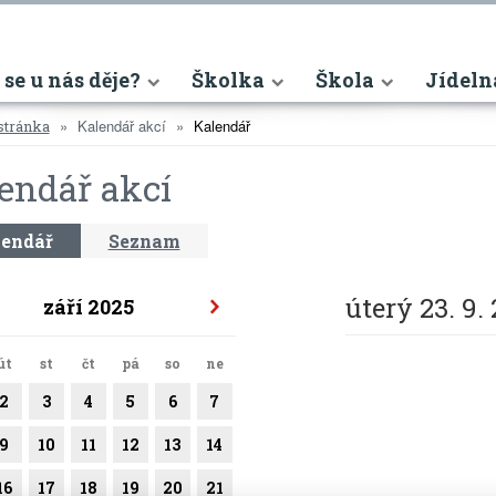
nt)
 se u nás děje?
Školka
Škola
Jídeln
Kalendář akcí
Kalendář
stránka
endář akcí
endář
Seznam
úterý 23. 9.
září 2025
út
st
čt
pá
so
ne
2
3
4
5
6
7
9
10
11
12
13
14
16
17
18
19
20
21