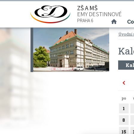
ZŠ A MŠ
EMY DESTINNOVÉ
(curre
PRAHA 6
Co
Úvodní 
Kal
Kal
po
1
8
15