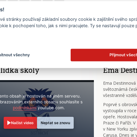
s!
23
24
25
26
27
28
é stránky používají základní soubory cookie k zajištění svého sp
30
kie k pochopení toho, jak s nimi pracujete. Ty se nastavují pouze
.
ítnout všechny
Přijmout všec
lídka školy
Ema Dest
Ema Destinnová (
světoznámá česk
všestranně vzděl
ento obsah je hostován na jiném serveru.
brazováním externího obsahu souhlasíte s
Poprvé s obrov
podmínkami
youtube.com.
vystoupila v roce
opeře. Hostovala
Praze či Paříži. 
Načíst video
Neptat se znovu
v New Yorku zpív
Carusa. Dnes je 