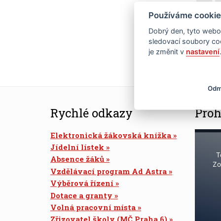
Používáme cookie
22
Dobrý den, tyto webov
29
sledovací soubory coo
je změnit v
nastavení
Odm
Rychlé odkazy
Proh
Elektronická žákovská knížka
Jídelní lístek
T
Absence žáků
Zo
Vzdělávací program Ad Astra
Výběrová řízení
Dotace a granty
Volná pracovní místa
Zřizovatel školy (MČ Praha 6)