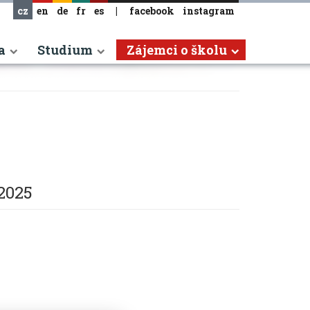
cz
en
de
fr
es
|
facebook
instagram
a
Studium
Zájemci o školu
 2025