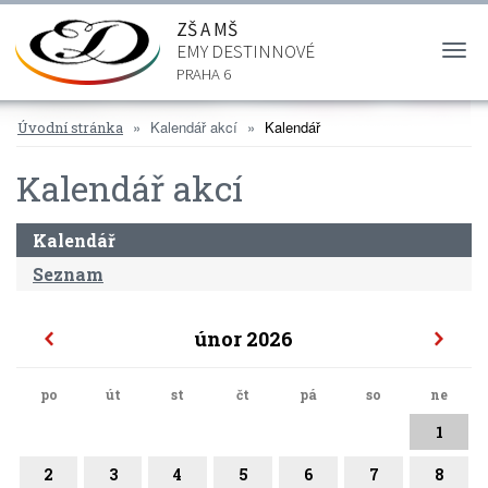
ZŠ A MŠ
EMY DESTINNOVÉ
Togg
navi
PRAHA 6
Kalendář akcí
Kalendář
Úvodní stránka
Kalendář akcí
Kalendář
Seznam
únor 2026
po
út
st
čt
pá
so
ne
1
2
3
4
5
6
7
8