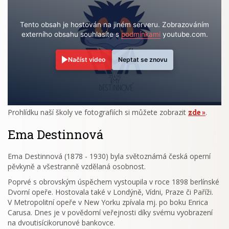
Tento obsah je hostován na jiném serveru. Zobrazováním
externího obsahu souhlasíte s
podmínkami
youtube.com.
Načíst video
Neptat se znovu
Prohlídku naší školy ve fotografiích si můžete zobrazit
zde
.
Ema Destinnová
Ema Destinnová (1878 - 1930) byla světoznámá česká operní
pěvkyně a všestranně vzdělaná osobnost.
Poprvé s obrovským úspěchem vystoupila v roce 1898 berlínské
Dvorní opeře. Hostovala také v Londýně, Vídni, Praze či Paříži.
V Metropolitní opeře v New Yorku zpívala mj. po boku Enrica
Carusa. Dnes je v povědomí veřejnosti díky svému vyobrazení
na dvoutisícikorunové bankovce.