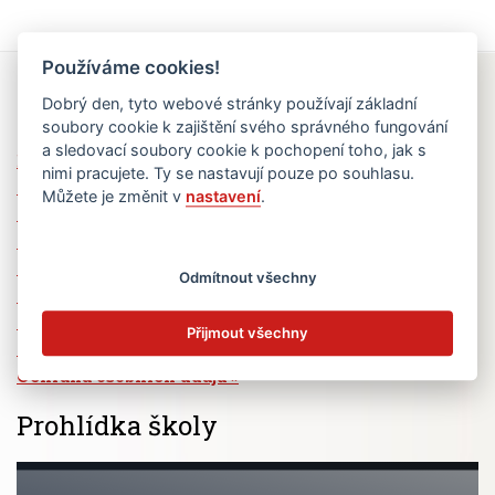
Používáme cookies!
Rychlé odkazy
Dobrý den, tyto webové stránky používají základní
soubory cookie k zajištění svého správného fungování
a sledovací soubory cookie k pochopení toho, jak s
Elektronická žákovská knížka
nimi pracujete. Ty se nastavují pouze po souhlasu.
Jídelní lístek
Můžete je změnit v
nastavení
.
Absence žáků
Vzdělávací program Ad Astra
Výběrová řízení
Odmítnout všechny
Dotace a granty
Volná pracovní místa
Přijmout všechny
Zřizovatel školy (MČ Praha 6)
Ochrana osobních údajů
Prohlídka školy