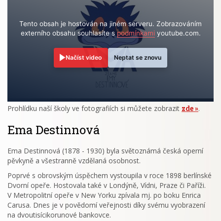
Tento obsah je hostován na jiném serveru. Zobrazováním
externího obsahu souhlasíte s
podmínkami
youtube.com.
Načíst video
Neptat se znovu
Prohlídku naší školy ve fotografiích si můžete zobrazit
zde
.
Ema Destinnová
Ema Destinnová (1878 - 1930) byla světoznámá česká operní
pěvkyně a všestranně vzdělaná osobnost.
Poprvé s obrovským úspěchem vystoupila v roce 1898 berlínské
Dvorní opeře. Hostovala také v Londýně, Vídni, Praze či Paříži.
V Metropolitní opeře v New Yorku zpívala mj. po boku Enrica
Carusa. Dnes je v povědomí veřejnosti díky svému vyobrazení
na dvoutisícikorunové bankovce.