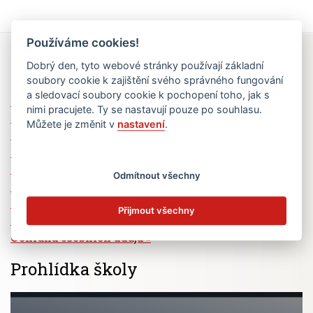
Používáme cookies!
Rychlé odkazy
Dobrý den, tyto webové stránky používají základní
soubory cookie k zajištění svého správného fungování
a sledovací soubory cookie k pochopení toho, jak s
Elektronická žákovská knížka
nimi pracujete. Ty se nastavují pouze po souhlasu.
Jídelní lístek
Můžete je změnit v
nastavení
.
Absence žáků
Vzdělávací program Ad Astra
Výběrová řízení
Odmítnout všechny
Dotace a granty
Volná pracovní místa
Přijmout všechny
Zřizovatel školy (MČ Praha 6)
Ochrana osobních údajů
Prohlídka školy