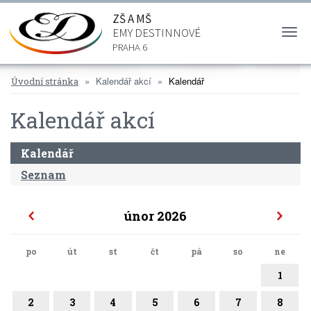
ZŠ A MŠ
EMY DESTINNOVÉ
Togg
navi
PRAHA 6
Kalendář akcí
Kalendář
Úvodní stránka
Kalendář akcí
Kalendář
Seznam
únor 2026
po
út
st
čt
pá
so
ne
1
2
3
4
5
6
7
8