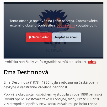
Tento obsah je hostován na jiném serveru. Zobrazováním
externího obsahu souhlasíte s
podmínkami
youtube.com.
Načíst video
Neptat se znovu
Prohlídku naší školy ve fotografiích si můžete zobrazit
zde
.
Ema Destinnová
Ema Destinnová (1878 - 1930) byla světoznámá česká operní
pěvkyně a všestranně vzdělaná osobnost.
Poprvé s obrovským úspěchem vystoupila v roce 1898 berlínské
Dvorní opeře. Hostovala také v Londýně, Vídni, Praze či Paříži.
V Metropolitní opeře v New Yorku zpívala mj. po boku Enrica