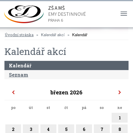
ZŠ A MŠ
EMY DESTINNOVÉ
Togg
navi
PRAHA 6
Kalendář akcí
Kalendář
Úvodní stránka
Kalendář akcí
Kalendář
Seznam
březen 2026
po
út
st
čt
pá
so
ne
1
2
3
4
5
6
7
8