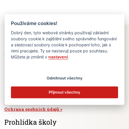
Používáme cookies!
Dobrý den, tyto webové stránky používají základní
Rychlé odkazy
soubory cookie k zajištění svého správného fungování
a sledovací soubory cookie k pochopení toho, jak s
nimi pracujete. Ty se nastavují pouze po souhlasu.
Elektronická žákovská knížka
Můžete je změnit v
nastavení
.
Jídelní lístek
Absence žáků
Vzdělávací program Ad Astra
Odmítnout všechny
Výběrová řízení
Dotace a granty
Přijmout všechny
Volná pracovní místa
Zřizovatel školy (MČ Praha 6)
Ochrana osobních údajů
Prohlídka školy