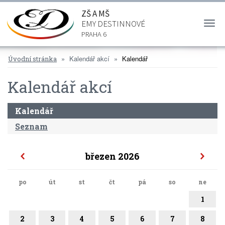
ZŠ A MŠ
EMY DESTINNOVÉ
Togg
navi
PRAHA 6
Kalendář akcí
Kalendář
Úvodní stránka
Kalendář akcí
Kalendář
Seznam
březen 2026
po
út
st
čt
pá
so
ne
1
2
3
4
5
6
7
8