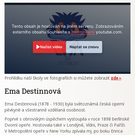
Tento obsah je hostován na jiném serveru. Zobrazováním
externího obsahu souhlasíte s
podmínkami
youtube.com.
Načíst video
Neptat se znovu
Prohlídku naší školy ve fotografiích si můžete zobrazit
zde
.
Ema Destinnová
Ema Destinnová (1878 - 1930) byla světoznámá česká operní
pěvkyně a všestranně vzdělaná osobnost.
Poprvé s obrovským úspěchem vystoupila v roce 1898 berlínské
Dvorní opeře. Hostovala také v Londýně, Vídni, Praze či Paříži.
V Metropolitní opeře v New Yorku zpívala mj. po boku Enrica