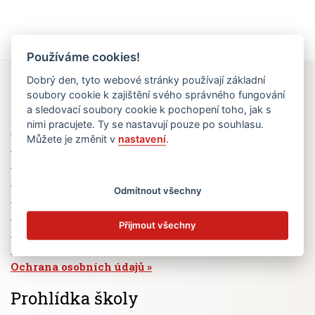
Používáme cookies!
Dobrý den, tyto webové stránky používají základní
Rychlé odkazy
soubory cookie k zajištění svého správného fungování
a sledovací soubory cookie k pochopení toho, jak s
nimi pracujete. Ty se nastavují pouze po souhlasu.
Elektronická žákovská knížka
Můžete je změnit v
nastavení
.
Jídelní lístek
Absence žáků
Vzdělávací program Ad Astra
Odmítnout všechny
Výběrová řízení
Dotace a granty
Přijmout všechny
Volná pracovní místa
Zřizovatel školy (MČ Praha 6)
Ochrana osobních údajů
Prohlídka školy