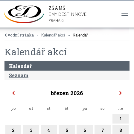
ZŠ A MŠ
EMY DESTINNOVÉ
Togg
navi
PRAHA 6
Kalendář akcí
Kalendář
Úvodní stránka
Kalendář akcí
Kalendář
Seznam
březen 2026
po
út
st
čt
pá
so
ne
1
2
3
4
5
6
7
8