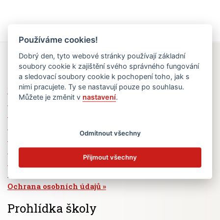
Používáme cookies!
Dobrý den, tyto webové stránky používají základní
Rychlé odkazy
soubory cookie k zajištění svého správného fungování
a sledovací soubory cookie k pochopení toho, jak s
nimi pracujete. Ty se nastavují pouze po souhlasu.
Elektronická žákovská knížka
Můžete je změnit v
nastavení
.
Jídelní lístek
Absence žáků
Vzdělávací program Ad Astra
Odmítnout všechny
Výběrová řízení
Dotace a granty
Přijmout všechny
Volná pracovní místa
Zřizovatel školy (MČ Praha 6)
Ochrana osobních údajů
Prohlídka školy