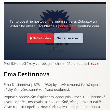
Tento obsah je hostován na jiném serveru. Zobrazováním
externího obsahu souhlasíte s
podmínkami
youtube.com.
Načíst video
Neptat se znovu
Prohlídku naší školy ve fotografiích si můžete zobrazit
zde
.
Ema Destinnová
Ema Destinnová (1878 - 1930) byla světoznámá česká operní
pěvkyně a všestranně vzdělaná osobnost.
Poprvé s obrovským úspěchem vystoupila v roce 1898 berlínské
Dvorní opeře. Hostovala také v Londýně, Vídni, Praze či Paříži.
V Metropolitní opeře v New Yorku zpívala mj. po boku Enrica