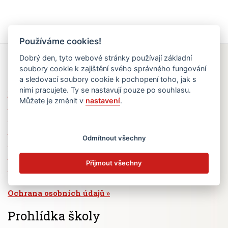
Používáme cookies!
Dobrý den, tyto webové stránky používají základní
Rychlé odkazy
soubory cookie k zajištění svého správného fungování
a sledovací soubory cookie k pochopení toho, jak s
nimi pracujete. Ty se nastavují pouze po souhlasu.
Elektronická žákovská knížka
Můžete je změnit v
nastavení
.
Jídelní lístek
Absence žáků
Vzdělávací program Ad Astra
Odmítnout všechny
Výběrová řízení
Dotace a granty
Přijmout všechny
Volná pracovní místa
Zřizovatel školy (MČ Praha 6)
Ochrana osobních údajů
Prohlídka školy