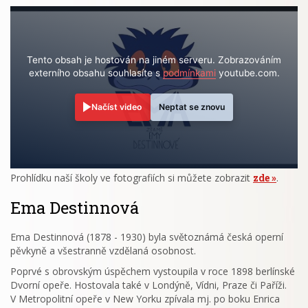
Tento obsah je hostován na jiném serveru. Zobrazováním
externího obsahu souhlasíte s
podmínkami
youtube.com.
Načíst video
Neptat se znovu
Prohlídku naší školy ve fotografiích si můžete zobrazit
zde
.
Ema Destinnová
Ema Destinnová (1878 - 1930) byla světoznámá česká operní
pěvkyně a všestranně vzdělaná osobnost.
Poprvé s obrovským úspěchem vystoupila v roce 1898 berlínské
Dvorní opeře. Hostovala také v Londýně, Vídni, Praze či Paříži.
V Metropolitní opeře v New Yorku zpívala mj. po boku Enrica