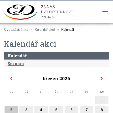
ZŠ A MŠ
EMY DESTINNOVÉ
Togg
navi
PRAHA 6
Kalendář akcí
Kalendář
Úvodní stránka
Kalendář akcí
Kalendář
Seznam
březen 2026
po
út
st
čt
pá
so
ne
1
2
3
4
5
6
7
8