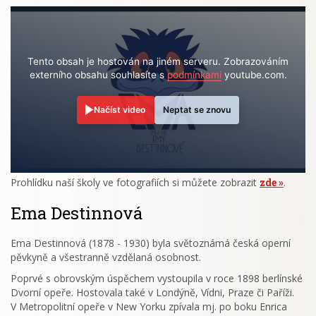
Tento obsah je hostován na jiném serveru. Zobrazováním
externího obsahu souhlasíte s
podmínkami
youtube.com.
Načíst video
Neptat se znovu
Prohlídku naší školy ve fotografiích si můžete zobrazit
zde
.
Ema Destinnová
Ema Destinnová (1878 - 1930) byla světoznámá česká operní
pěvkyně a všestranně vzdělaná osobnost.
Poprvé s obrovským úspěchem vystoupila v roce 1898 berlínské
Dvorní opeře. Hostovala také v Londýně, Vídni, Praze či Paříži.
V Metropolitní opeře v New Yorku zpívala mj. po boku Enrica