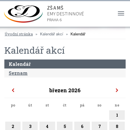
ZŠ A MŠ
EMY DESTINNOVÉ
Togg
navi
PRAHA 6
Kalendář akcí
Kalendář
Úvodní stránka
Kalendář akcí
Kalendář
Seznam
březen 2026
po
út
st
čt
pá
so
ne
1
2
3
4
5
6
7
8