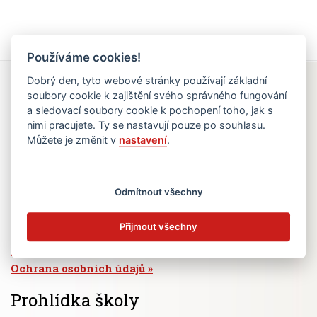
Používáme cookies!
Dobrý den, tyto webové stránky používají základní
Rychlé odkazy
soubory cookie k zajištění svého správného fungování
a sledovací soubory cookie k pochopení toho, jak s
nimi pracujete. Ty se nastavují pouze po souhlasu.
Elektronická žákovská knížka
Můžete je změnit v
nastavení
.
Jídelní lístek
Absence žáků
Vzdělávací program Ad Astra
Odmítnout všechny
Výběrová řízení
Dotace a granty
Přijmout všechny
Volná pracovní místa
Zřizovatel školy (MČ Praha 6)
Ochrana osobních údajů
Prohlídka školy