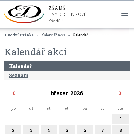
ZŠ A MŠ
EMY DESTINNOVÉ
Togg
navi
PRAHA 6
Kalendář akcí
Kalendář
Úvodní stránka
Kalendář akcí
Kalendář
Seznam
březen 2026
po
út
st
čt
pá
so
ne
1
2
3
4
5
6
7
8