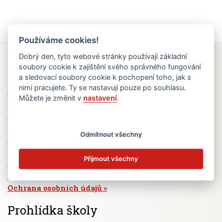
Používáme cookies!
Dobrý den, tyto webové stránky používají základní
Rychlé odkazy
soubory cookie k zajištění svého správného fungování
a sledovací soubory cookie k pochopení toho, jak s
nimi pracujete. Ty se nastavují pouze po souhlasu.
Elektronická žákovská knížka
Můžete je změnit v
nastavení
.
Jídelní lístek
Absence žáků
Vzdělávací program Ad Astra
Odmítnout všechny
Výběrová řízení
Dotace a granty
Přijmout všechny
Volná pracovní místa
Zřizovatel školy (MČ Praha 6)
Ochrana osobních údajů
Prohlídka školy