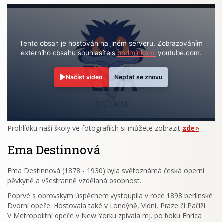
Tento obsah je hostován na jiném serveru. Zobrazováním
externího obsahu souhlasíte s
podmínkami
youtube.com.
Načíst video
Neptat se znovu
Prohlídku naší školy ve fotografiích si můžete zobrazit
zde
.
Ema Destinnová
Ema Destinnová (1878 - 1930) byla světoznámá česká operní
pěvkyně a všestranně vzdělaná osobnost.
Poprvé s obrovským úspěchem vystoupila v roce 1898 berlínské
Dvorní opeře. Hostovala také v Londýně, Vídni, Praze či Paříži.
V Metropolitní opeře v New Yorku zpívala mj. po boku Enrica