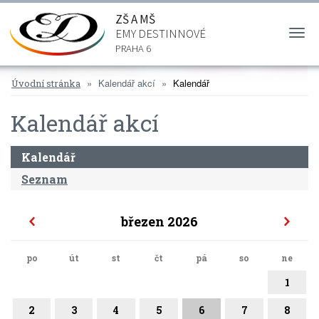
ZŠ A MŠ
EMY DESTINNOVÉ
Togg
navi
PRAHA 6
Kalendář akcí
Kalendář
Úvodní stránka
Kalendář akcí
Kalendář
Seznam
březen 2026
po
út
st
čt
pá
so
ne
1
2
3
4
5
6
7
8