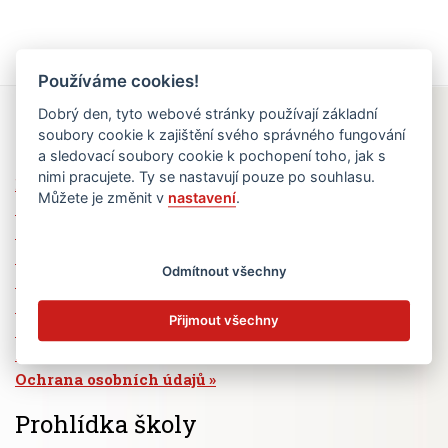
Používáme cookies!
Dobrý den, tyto webové stránky používají základní
Rychlé odkazy
soubory cookie k zajištění svého správného fungování
a sledovací soubory cookie k pochopení toho, jak s
nimi pracujete. Ty se nastavují pouze po souhlasu.
Elektronická žákovská knížka
Můžete je změnit v
nastavení
.
Jídelní lístek
Absence žáků
Vzdělávací program Ad Astra
Odmítnout všechny
Výběrová řízení
Dotace a granty
Přijmout všechny
Volná pracovní místa
Zřizovatel školy (MČ Praha 6)
Ochrana osobních údajů
Prohlídka školy