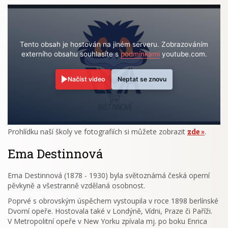
Tento obsah je hostován na jiném serveru. Zobrazováním
externího obsahu souhlasíte s
podmínkami
youtube.com.
Načíst video
Neptat se znovu
Prohlídku naší školy ve fotografiích si můžete zobrazit
zde
.
Ema Destinnová
Ema Destinnová (1878 - 1930) byla světoznámá česká operní
pěvkyně a všestranně vzdělaná osobnost.
Poprvé s obrovským úspěchem vystoupila v roce 1898 berlínské
Dvorní opeře. Hostovala také v Londýně, Vídni, Praze či Paříži.
V Metropolitní opeře v New Yorku zpívala mj. po boku Enrica