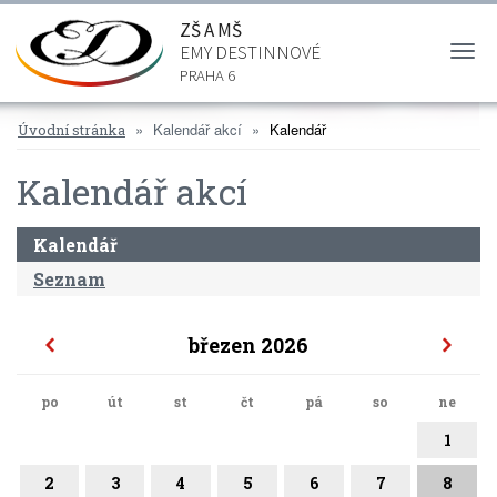
ZŠ A MŠ
EMY DESTINNOVÉ
Togg
navi
PRAHA 6
Kalendář akcí
Kalendář
Úvodní stránka
Kalendář akcí
Kalendář
Seznam
březen 2026
po
út
st
čt
pá
so
ne
1
2
3
4
5
6
7
8