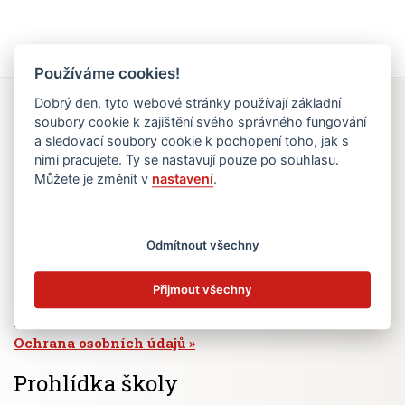
Používáme cookies!
Dobrý den, tyto webové stránky používají základní
Rychlé odkazy
soubory cookie k zajištění svého správného fungování
a sledovací soubory cookie k pochopení toho, jak s
nimi pracujete. Ty se nastavují pouze po souhlasu.
Elektronická žákovská knížka
Můžete je změnit v
nastavení
.
Jídelní lístek
Absence žáků
Vzdělávací program Ad Astra
Odmítnout všechny
Výběrová řízení
Dotace a granty
Přijmout všechny
Volná pracovní místa
Zřizovatel školy (MČ Praha 6)
Ochrana osobních údajů
Prohlídka školy