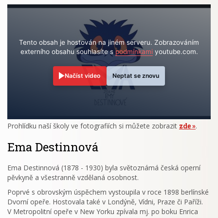
Tento obsah je hostován na jiném serveru. Zobrazováním
externího obsahu souhlasíte s
podmínkami
youtube.com.
Načíst video
Neptat se znovu
Prohlídku naší školy ve fotografiích si můžete zobrazit
zde
.
Ema Destinnová
Ema Destinnová (1878 - 1930) byla světoznámá česká operní
pěvkyně a všestranně vzdělaná osobnost.
Poprvé s obrovským úspěchem vystoupila v roce 1898 berlínské
Dvorní opeře. Hostovala také v Londýně, Vídni, Praze či Paříži.
V Metropolitní opeře v New Yorku zpívala mj. po boku Enrica