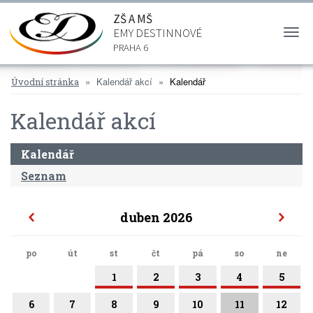
ZŠ A MŠ
EMY DESTINNOVÉ
Togg
navi
PRAHA 6
Kalendář akcí
Kalendář
Úvodní stránka
Kalendář akcí
Kalendář
Seznam
duben 2026
po
út
st
čt
pá
so
ne
1
2
3
4
5
6
7
8
9
10
11
12