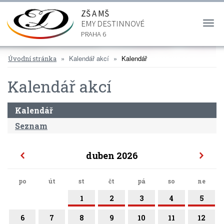
ZŠ A MŠ
EMY DESTINNOVÉ
Togg
navi
PRAHA 6
Kalendář akcí
Kalendář
Úvodní stránka
Kalendář akcí
Kalendář
Seznam
duben 2026
po
út
st
čt
pá
so
ne
1
2
3
4
5
6
7
8
9
10
11
12