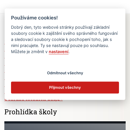
Používáme cookies!
Rychlé odkazy
Dobrý den, tyto webové stránky používají základní
soubory cookie k zajištění svého správného fungování
a sledovací soubory cookie k pochopení toho, jak s
Elektronická žákovská knížka
nimi pracujete. Ty se nastavují pouze po souhlasu.
Jídelní lístek
Můžete je změnit v
nastavení
.
Absence žáků
Vzdělávací program Ad Astra
Výběrová řízení
Odmítnout všechny
Dotace a granty
Volná pracovní místa
Přijmout všechny
Zřizovatel školy (MČ Praha 6)
Ochrana osobních údajů
Prohlídka školy