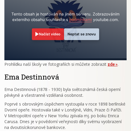
Tento obsah je hostován na jiném serveru. Zobrazováním
externího obsahu souhlasíte s
podmínkami
youtube.com.
Načíst video
Neptat se znovu
Prohlídku naší školy ve fotografiích si můžete zobrazit
zde
.
Ema Destinnová
Ema Destinnová (1878 - 1930) byla světoznámá česká operní
pěvkyně a všestranně vzdělaná osobnost.
Poprvé s obrovským úspěchem vystoupila v roce 1898 berlínské
Dvorní opeře. Hostovala také v Londýně, Vídni, Praze či Paříži.
V Metropolitní opeře v New Yorku zpívala mj. po boku Enrica
Carusa. Dnes je v povědomí veřejnosti díky svému vyobrazení
na dvoutisícikorunové bankovce.