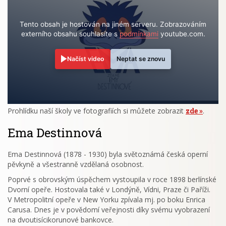
Tento obsah je hostován na jiném serveru. Zobrazováním
externího obsahu souhlasíte s
podmínkami
youtube.com.
Načíst video
Neptat se znovu
Prohlídku naší školy ve fotografiích si můžete zobrazit
zde
.
Ema Destinnová
Ema Destinnová (1878 - 1930) byla světoznámá česká operní
pěvkyně a všestranně vzdělaná osobnost.
Poprvé s obrovským úspěchem vystoupila v roce 1898 berlínské
Dvorní opeře. Hostovala také v Londýně, Vídni, Praze či Paříži.
V Metropolitní opeře v New Yorku zpívala mj. po boku Enrica
Carusa. Dnes je v povědomí veřejnosti díky svému vyobrazení
na dvoutisícikorunové bankovce.