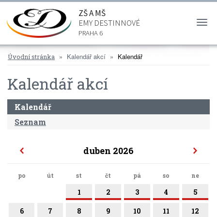
ZŠ A MŠ
EMY DESTINNOVÉ
Togg
navi
PRAHA 6
Kalendář akcí
Kalendář
Úvodní stránka
Kalendář akcí
Kalendář
Seznam
duben 2026
po
út
st
čt
pá
so
ne
1
2
3
4
5
6
7
8
9
10
11
12