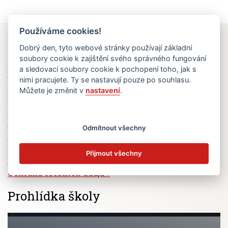
Používáme cookies!
Rychlé odkazy
Dobrý den, tyto webové stránky používají základní
soubory cookie k zajištění svého správného fungování
a sledovací soubory cookie k pochopení toho, jak s
Elektronická žákovská knížka
nimi pracujete. Ty se nastavují pouze po souhlasu.
Jídelní lístek
Můžete je změnit v
nastavení
.
Absence žáků
Vzdělávací program Ad Astra
Výběrová řízení
Odmítnout všechny
Dotace a granty
Volná pracovní místa
Přijmout všechny
Zřizovatel školy (MČ Praha 6)
Ochrana osobních údajů
Prohlídka školy