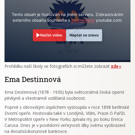
Tento obsah je hostován na jiném serveru. Zobrazováním
externího obsahu souhlasíte s
podmínkami
youtube.com.
Načíst video
Neptat se znovu
Prohlídku naší školy ve fotografiích si můžete zobrazit
zde
.
Ema Destinnová
Ema Destinnová (1878 - 1930) byla světoznámá česká operní
pěvkyně a všestranně vzdělaná osobnost.
Poprvé s obrovským úspěchem vystoupila v roce 1898 berlínské
Dvorní opeře. Hostovala také v Londýně, Vídni, Praze či Paříži.
V Metropolitní opeře v New Yorku zpívala mj. po boku Enrica
Carusa. Dnes je v povědomí veřejnosti díky svému vyobrazení
na dvoutisícikorunové bankovce.