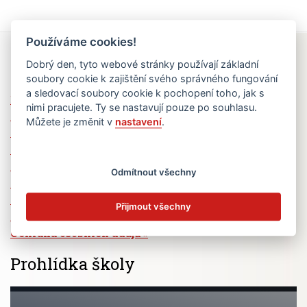
Používáme cookies!
Rychlé odkazy
Dobrý den, tyto webové stránky používají základní
soubory cookie k zajištění svého správného fungování
a sledovací soubory cookie k pochopení toho, jak s
Elektronická žákovská knížka
nimi pracujete. Ty se nastavují pouze po souhlasu.
Jídelní lístek
Můžete je změnit v
nastavení
.
Absence žáků
Vzdělávací program Ad Astra
Výběrová řízení
Odmítnout všechny
Dotace a granty
Volná pracovní místa
Přijmout všechny
Zřizovatel školy (MČ Praha 6)
Ochrana osobních údajů
Prohlídka školy