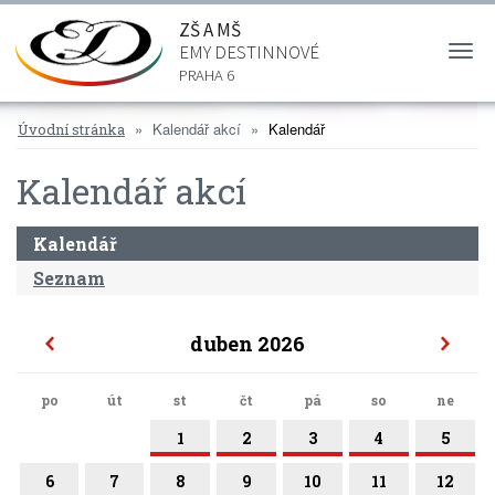
ZŠ A MŠ
EMY DESTINNOVÉ
Togg
navi
PRAHA 6
Kalendář akcí
Kalendář
Úvodní stránka
Kalendář akcí
Kalendář
Seznam
duben 2026
po
út
st
čt
pá
so
ne
1
2
3
4
5
6
7
8
9
10
11
12