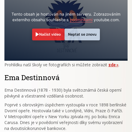
Tento obsah je hostován na jiném serveru. Zobrazováním
externího obsahu souhlasíte s
podmínkami
youtube.com.
Načíst video
Neptat se znovu
Prohlídku naší školy ve fotografiích si můžete zobrazit
zde
.
Ema Destinnová
Ema Destinnová (1878 - 1930) byla světoznámá česká operní
pěvkyně a všestranně vzdělaná osobnost.
Poprvé s obrovským úspěchem vystoupila v roce 1898 berlínské
Dvorní opeře. Hostovala také v Londýně, Vídni, Praze či Paříži.
V Metropolitní opeře v New Yorku zpívala mj. po boku Enrica
Carusa. Dnes je v povědomí veřejnosti díky svému vyobrazení
na dvoutisícikorunové bankovce.