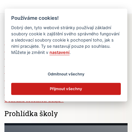
Používáme cookies!
Rychlé odkazy
Dobrý den, tyto webové stránky používají základní
soubory cookie k zajištění svého správného fungování
a sledovací soubory cookie k pochopení toho, jak s
Elektronická žákovská knížka
nimi pracujete. Ty se nastavují pouze po souhlasu.
Jídelní lístek
Můžete je změnit v
nastavení
.
Absence žáků
Vzdělávací program Ad Astra
Výběrová řízení
Odmítnout všechny
Dotace a granty
Volná pracovní místa
Přijmout všechny
Zřizovatel školy (MČ Praha 6)
Ochrana osobních údajů
Prohlídka školy