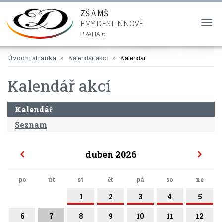
ZŠ A MŠ
EMY DESTINNOVÉ
Togg
navi
PRAHA 6
Kalendář akcí
Kalendář
Úvodní stránka
Kalendář akcí
Kalendář
Seznam
duben 2026
po
út
st
čt
pá
so
ne
1
2
3
4
5
6
7
8
9
10
11
12