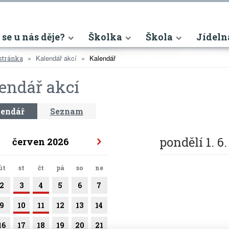
nt)
 se u nás děje?
Školka
Škola
Jídeln
Kalendář akcí
Kalendář
stránka
endář akcí
endář
Seznam
pondělí 1. 6
červen 2026
út
st
čt
pá
so
ne
2
3
4
5
6
7
9
10
11
12
13
14
16
17
18
19
20
21