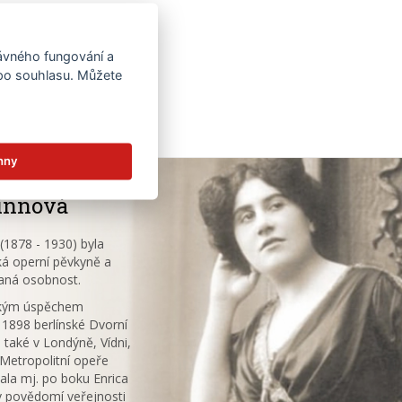
rávného fungování a
 po souhlasu. Můžete
hny
innová
1878 - 1930) byla
á operní pěvkyně a
aná osobnost.
ským úspěchem
 1898 berlínské Dvorní
 také v Londýně, Vídni,
V Metropolitní opeře
ala mj. po boku Enrica
v povědomí veřejnosti