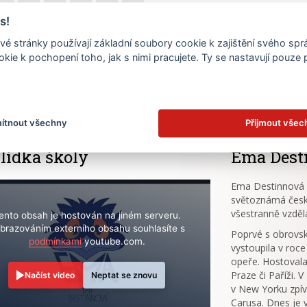
s!
23
24
25
26
27
28
é stránky používají základní soubory cookie k zajištění svého sp
30
kie k pochopení toho, jak s nimi pracujete. Ty se nastavují pouze
.
ítnout všechny
Přijmout všec
lídka školy
Ema Dest
Ema Destinnová (
světoznámá česk
všestranně vzděl
ento obsah je hostován na jiném serveru.
brazováním externího obsahu souhlasíte s
Poprvé s obrov
podmínkami
youtube.com.
vystoupila v roce
opeře. Hostovala
Praze či Paříži. 
Načíst video
Neptat se znovu
v New Yorku zpív
Carusa. Dnes je 