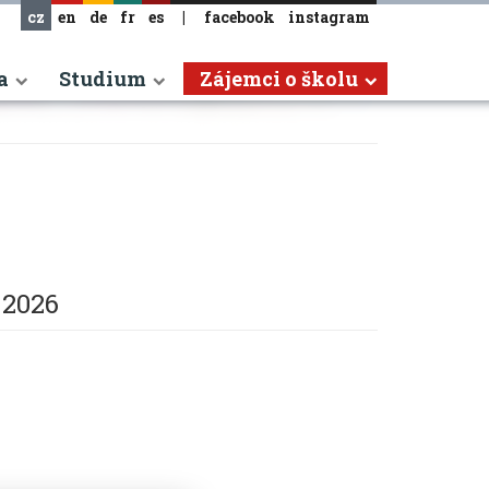
cz
en
de
fr
es
|
facebook
instagram
a
Studium
Zájemci o školu
. 2026