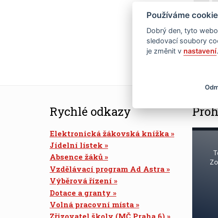
Používáme cookie
22
Dobrý den, tyto webov
29
sledovací soubory coo
je změnit v
nastavení
Odm
Rychlé odkazy
Proh
Elektronická žákovská knížka
Jídelní lístek
T
Absence žáků
Zo
Vzdělávací program Ad Astra
Výběrová řízení
Dotace a granty
Volná pracovní místa
Zřizovatel školy (MČ Praha 6)