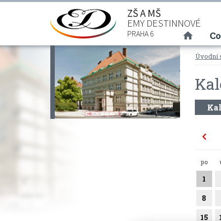
ZŠ A MŠ
EMY DESTINNOVÉ
(curre
PRAHA 6
Co
Úvodní 
Kal
Kal
po
1
8
15