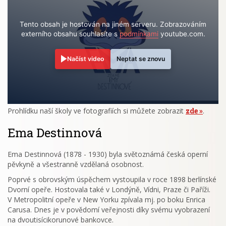
Tento obsah je hostován na jiném serveru. Zobrazováním
externího obsahu souhlasíte s
podmínkami
youtube.com.
Načíst video
Neptat se znovu
Prohlídku naší školy ve fotografiích si můžete zobrazit
zde
.
Ema Destinnová
Ema Destinnová (1878 - 1930) byla světoznámá česká operní
pěvkyně a všestranně vzdělaná osobnost.
Poprvé s obrovským úspěchem vystoupila v roce 1898 berlínské
Dvorní opeře. Hostovala také v Londýně, Vídni, Praze či Paříži.
V Metropolitní opeře v New Yorku zpívala mj. po boku Enrica
Carusa. Dnes je v povědomí veřejnosti díky svému vyobrazení
na dvoutisícikorunové bankovce.