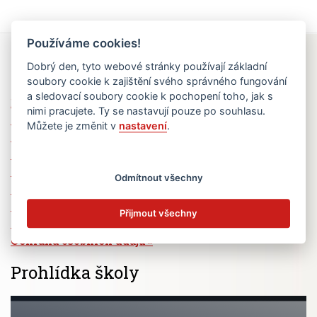
Používáme cookies!
Rychlé odkazy
Dobrý den, tyto webové stránky používají základní
soubory cookie k zajištění svého správného fungování
a sledovací soubory cookie k pochopení toho, jak s
Elektronická žákovská knížka
nimi pracujete. Ty se nastavují pouze po souhlasu.
Jídelní lístek
Můžete je změnit v
nastavení
.
Absence žáků
Vzdělávací program Ad Astra
Výběrová řízení
Odmítnout všechny
Dotace a granty
Volná pracovní místa
Přijmout všechny
Zřizovatel školy (MČ Praha 6)
Ochrana osobních údajů
Prohlídka školy