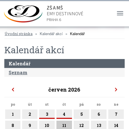
ZŠ A MŠ
EMY DESTINNOVÉ
Togg
navi
PRAHA 6
Kalendář akcí
Kalendář
Úvodní stránka
Kalendář akcí
Kalendář
Seznam
červen 2026
po
út
st
čt
pá
so
ne
1
2
3
4
5
6
7
8
9
10
11
12
13
14