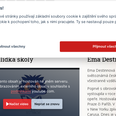
s!
23
24
25
26
27
28
é stránky používají základní soubory cookie k zajištění svého sp
30
kie k pochopení toho, jak s nimi pracujete. Ty se nastavují pouze
.
ítnout všechny
Přijmout všec
lídka školy
Ema Dest
Ema Destinnová (
světoznámá česk
všestranně vzděl
ento obsah je hostován na jiném serveru.
brazováním externího obsahu souhlasíte s
Poprvé s obrov
podmínkami
youtube.com.
vystoupila v roce
opeře. Hostovala
Praze či Paříži. 
Načíst video
Neptat se znovu
v New Yorku zpív
Carusa. Dnes je 