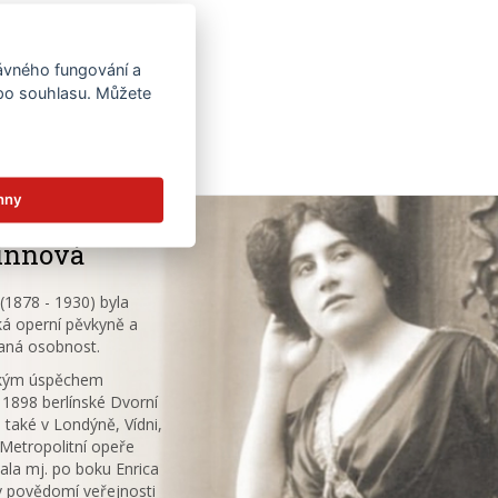
rávného fungování a
 po souhlasu. Můžete
hny
innová
1878 - 1930) byla
á operní pěvkyně a
aná osobnost.
ským úspěchem
 1898 berlínské Dvorní
 také v Londýně, Vídni,
V Metropolitní opeře
ala mj. po boku Enrica
v povědomí veřejnosti