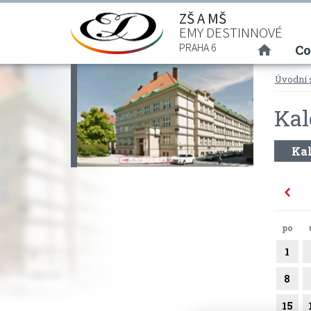
ZŠ A MŠ
EMY DESTINNOVÉ
(curre
PRAHA 6
Co
Úvodní 
Kal
Kal
po
1
8
15