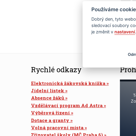
Používáme cookie
22
Dobrý den, tyto webov
29
sledovací soubory coo
je změnit v
nastavení
Odm
Rychlé odkazy
Proh
Elektronická žákovská knížka
Jídelní lístek
T
Absence žáků
Zo
Vzdělávací program Ad Astra
Výběrová řízení
Dotace a granty
Volná pracovní místa
Zřizovatel školy (MČ Praha 6)