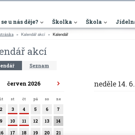
nt)
 se u nás děje?
Školka
Škola
Jídeln
Kalendář akcí
Kalendář
stránka
endář akcí
endář
Seznam
neděle 14. 6
červen 2026
út
st
čt
pá
so
ne
2
3
4
5
6
7
9
10
11
12
13
14
16
17
18
19
20
21