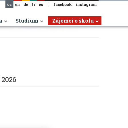
cz
en
de
fr
es
|
facebook
instagram
a
Studium
Zájemci o školu
. 2026