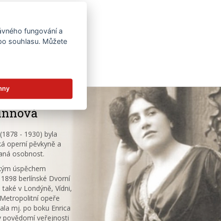
rávného fungování a
 po souhlasu. Můžete
hny
innová
1878 - 1930) byla
á operní pěvkyně a
aná osobnost.
ským úspěchem
 1898 berlínské Dvorní
 také v Londýně, Vídni,
V Metropolitní opeře
ala mj. po boku Enrica
v povědomí veřejnosti