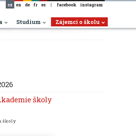
cz
en
de
fr
es
|
facebook
instagram
a
Studium
Zájemci o školu
 2026
Akademie školy
a školy