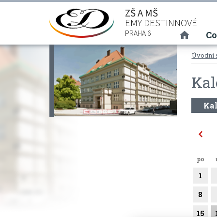
ZŠ A MŠ
EMY DESTINNOVÉ
(curre
PRAHA 6
Co
Úvodní 
Kal
Kal
po
1
8
15