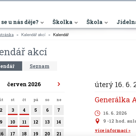
nt)
 se u nás děje?
Školka
Škola
Jídeln
Kalendář akcí
Kalendář
stránka
endář akcí
endář
Seznam
úterý 16. 6.
červen 2026
Generálka 
út
st
čt
pá
so
ne
2
3
4
5
6
7
16. 6. 2026
9 -12 hod. aul
9
10
11
12
13
14
více informací
16
17
18
19
20
21