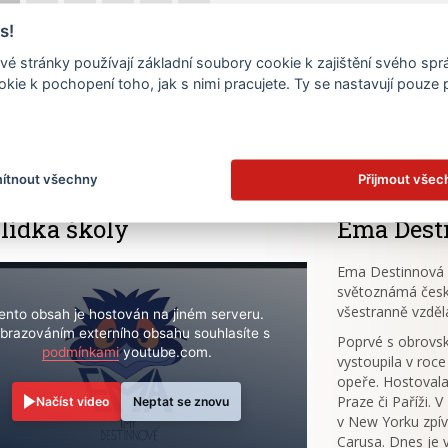
s!
23
24
25
26
27
28
é stránky používají základní soubory cookie k zajištění svého sp
30
kie k pochopení toho, jak s nimi pracujete. Ty se nastavují pouze
.
ítnout všechny
Přijmout všec
lídka školy
Ema Dest
Ema Destinnová (
světoznámá česk
všestranně vzděl
ento obsah je hostován na jiném serveru.
brazováním externího obsahu souhlasíte s
Poprvé s obrov
podmínkami
youtube.com.
vystoupila v roce
opeře. Hostovala
Praze či Paříži. 
Načíst video
Neptat se znovu
v New Yorku zpív
Carusa. Dnes je 