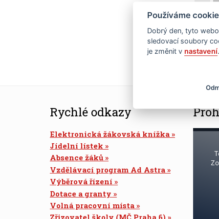
Používáme cookie
22
Dobrý den, tyto webov
29
sledovací soubory coo
je změnit v
nastavení
Odm
Rychlé odkazy
Proh
Elektronická žákovská knížka
Jídelní lístek
T
Absence žáků
Zo
Vzdělávací program Ad Astra
Výběrová řízení
Dotace a granty
Volná pracovní místa
Zřizovatel školy (MČ Praha 6)