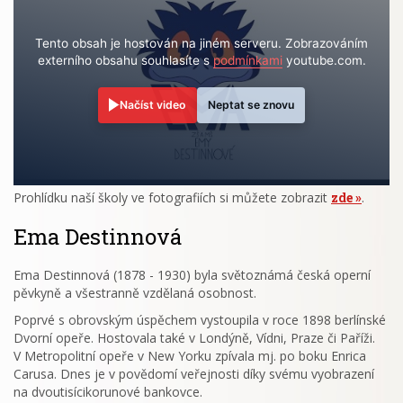
Tento obsah je hostován na jiném serveru. Zobrazováním
externího obsahu souhlasíte s
podmínkami
youtube.com.
Načíst video
Neptat se znovu
Prohlídku naší školy ve fotografiích si můžete zobrazit
zde
.
Ema Destinnová
Ema Destinnová (1878 - 1930) byla světoznámá česká operní
pěvkyně a všestranně vzdělaná osobnost.
Poprvé s obrovským úspěchem vystoupila v roce 1898 berlínské
Dvorní opeře. Hostovala také v Londýně, Vídni, Praze či Paříži.
V Metropolitní opeře v New Yorku zpívala mj. po boku Enrica
Carusa. Dnes je v povědomí veřejnosti díky svému vyobrazení
na dvoutisícikorunové bankovce.