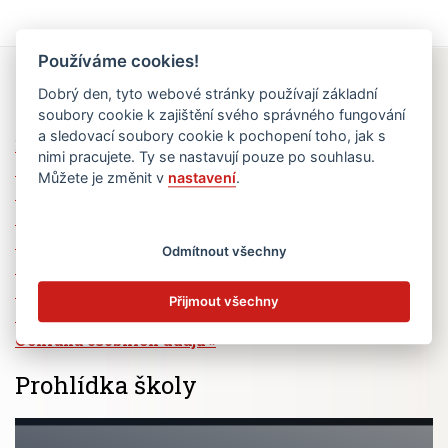
Používáme cookies!
Rychlé odkazy
Dobrý den, tyto webové stránky používají základní
soubory cookie k zajištění svého správného fungování
a sledovací soubory cookie k pochopení toho, jak s
Elektronická žákovská knížka
nimi pracujete. Ty se nastavují pouze po souhlasu.
Jídelní lístek
Můžete je změnit v
nastavení
.
Absence žáků
Vzdělávací program Ad Astra
Výběrová řízení
Odmítnout všechny
Dotace a granty
Volná pracovní místa
Přijmout všechny
Zřizovatel školy (MČ Praha 6)
Ochrana osobních údajů
Prohlídka školy