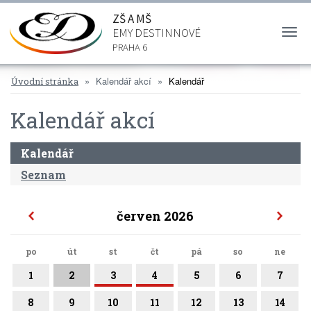
ZŠ A MŠ
EMY DESTINNOVÉ
Togg
navi
PRAHA 6
Kalendář akcí
Kalendář
Úvodní stránka
Kalendář akcí
Kalendář
Seznam
červen 2026
po
út
st
čt
pá
so
ne
1
2
3
4
5
6
7
8
9
10
11
12
13
14