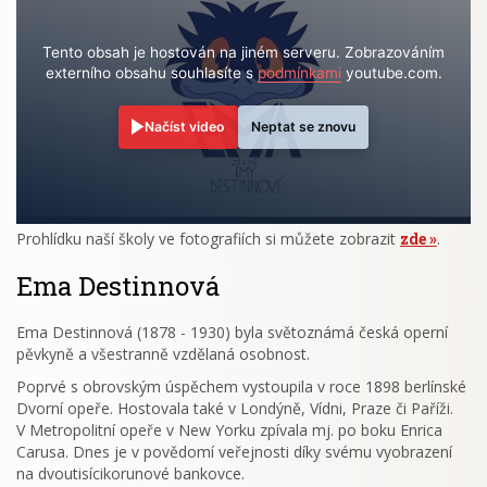
Tento obsah je hostován na jiném serveru. Zobrazováním
externího obsahu souhlasíte s
podmínkami
youtube.com.
Načíst video
Neptat se znovu
Prohlídku naší školy ve fotografiích si můžete zobrazit
zde
.
Ema Destinnová
Ema Destinnová (1878 - 1930) byla světoznámá česká operní
pěvkyně a všestranně vzdělaná osobnost.
Poprvé s obrovským úspěchem vystoupila v roce 1898 berlínské
Dvorní opeře. Hostovala také v Londýně, Vídni, Praze či Paříži.
V Metropolitní opeře v New Yorku zpívala mj. po boku Enrica
Carusa. Dnes je v povědomí veřejnosti díky svému vyobrazení
na dvoutisícikorunové bankovce.