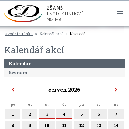
ZŠ A MŠ
EMY DESTINNOVÉ
Togg
navi
PRAHA 6
Kalendář akcí
Kalendář
Úvodní stránka
Kalendář akcí
Kalendář
Seznam
červen 2026
po
út
st
čt
pá
so
ne
1
2
3
4
5
6
7
8
9
10
11
12
13
14