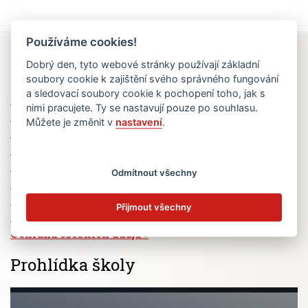
Používáme cookies!
Rychlé odkazy
Dobrý den, tyto webové stránky používají základní
soubory cookie k zajištění svého správného fungování
a sledovací soubory cookie k pochopení toho, jak s
Elektronická žákovská knížka
nimi pracujete. Ty se nastavují pouze po souhlasu.
Jídelní lístek
Můžete je změnit v
nastavení
.
Absence žáků
Vzdělávací program Ad Astra
Výběrová řízení
Odmítnout všechny
Dotace a granty
Volná pracovní místa
Přijmout všechny
Zřizovatel školy (MČ Praha 6)
Ochrana osobních údajů
Prohlídka školy